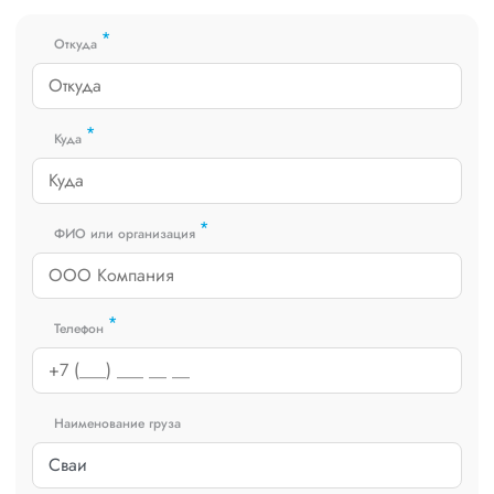
который сообщит о текущем статусе вашего груза. Чтобы
получить коммерческое предложение заполните форму на
*
сайте или звоните по номеру
8 800 551-74-90
(Бесплатно по
Откуда
РФ).
*
Куда
*
ФИО или организация
*
Телефон
Наименование груза