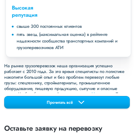
Высокая
репутация
свыше 300 постоянных клиентов
пять звезд (максимальная оценка) в рейтинге
надежности сообщества транспортных компаний и
грузоперевозчиков АТИ
На рынке грузоперевозок наша организация успешно
работает с 2010 года. За это время специлисты по логистике
накопили большой опыт и без проблем перевезут любые
грузы: спецтехнику, стройматериалы, промышленное
оборудование, пищевую продукцию, сыпучие и опасные
грузы. Чтобы убедиться зайдите в раздел
«Наш опыт»
. Там
свежие примеры перевозок, которые обновляются несколько
Прочитать всё
раз в неделю. Также недавно мы запустили новые
направления в
ДНР
и
ЛНР
. Предоставляем все стандартные
виды дополнительных услуг: оформление страховки,
погрузочно-разгрузочные работы, оформление документации,
Оставьте заявку на перевозку
экспедирование. За каждым клиентом закреплен менеджер,