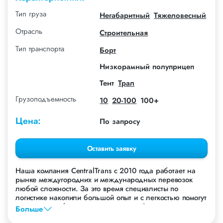
Тип груза
Негабаритный
Тяжеловесный
Отрасль
Строительная
Тип транспорта
Борт
Низкорамный полуприцеп
Тент
Трал
Грузоподъемность
10
20-100
100+
Цена:
По запросу
Оставить заявку
Наша компания СentralTrans с 2010 года работает на
рынке междугородних и международных перевозок
любой сложности. За это время специалисты по
логистике накопили большой опыт и с легкостью помогут
перевезти любые грузы, в том числе Сваи.
Больше