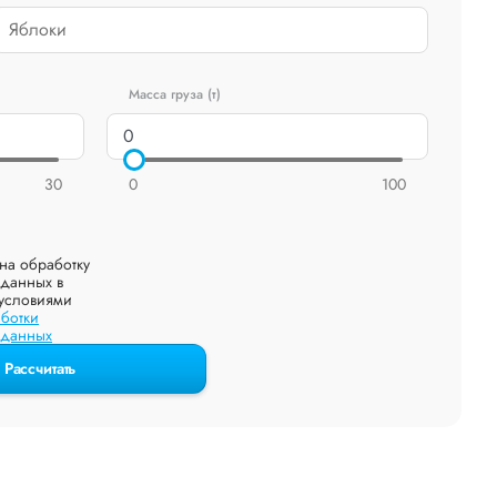
Масса груза (т)
30
0
100
на обработку
данных в
 условиями
ботки
 данных
Рассчитать