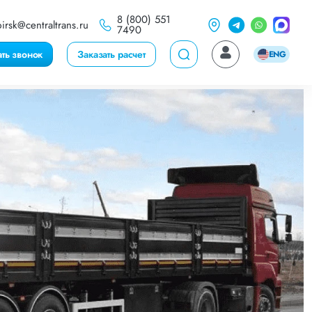
8 (800) 551
irsk@centraltrans.ru
7490
ать звонок
Заказать расчет
ENG