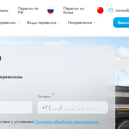
Перегон по
Перегон из
novosib
такты
РФ
Китая
еревозки
Виды перевозок
Направления
Заказ
и
перевозкам
*
Телефон
тствии с условиями
Политики обработки персональных