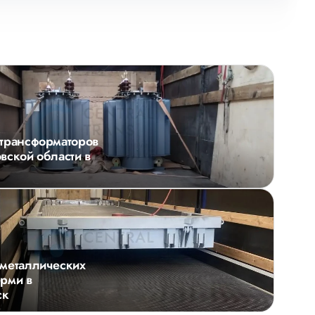
трансформаторов
вской области в
металлических
рми в
ск