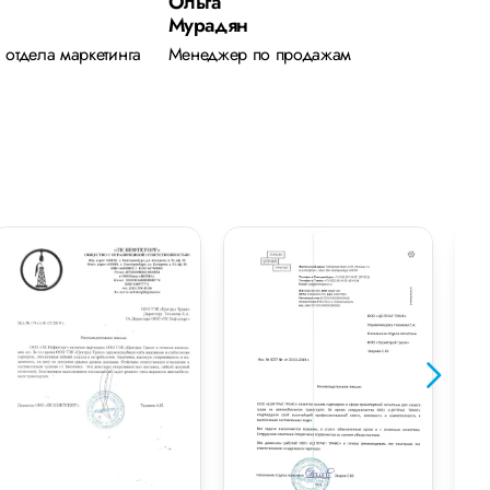
Ольга
Дени
Мурадян
Волко
 отдела маркетинга
Менеджер по продажам
Логист