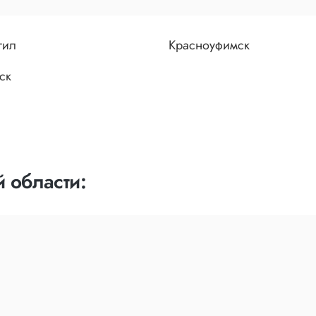
гил
Красноуфимск
ск
 области: