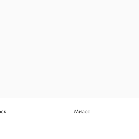
рск
Миасс