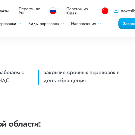
Перегон по
Перегон из
novosib
такты
РФ
Китая
еревозки
Виды перевозок
Направления
Заказ
работаем с
закрытие срочных перевозок в
НДС
день обращения
й области: