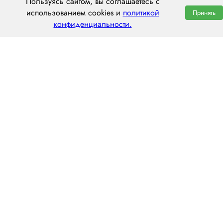
Пользуясь сайтом, вы соглашаетесь с
использованием cookies и
политикой
Принять
конфиденциальности.
ООО «ЦЕНТРАЛ ТРАНС»
630112, г. Новосибирск, ул. Фрунзе, 242
пн–пт: 8:00–20:00
8 (800) 551 7490
novosibirsk@centraltrans.ru
Написать руководителю
О компании
Контакты
Наш опыт
Перегон по РФ