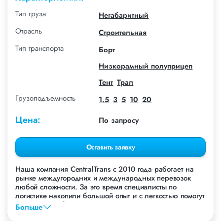
Тип груза
Негабаритный
Отрасль
Строительная
Тип транспорта
Борт
Низкорамный полуприцеп
Тент
Трал
Грузоподъемность
1.5
3
5
10
20
Цена:
По запросу
Оставить заявку
Наша компания СentralTrans с 2010 года работает на
рынке междугородних и международных перевозок
любой сложности. За это время специалисты по
логистике накопили большой опыт и с легкостью помогут
перевезти любые грузы, в том числе Сэндвич-панели.
Больше