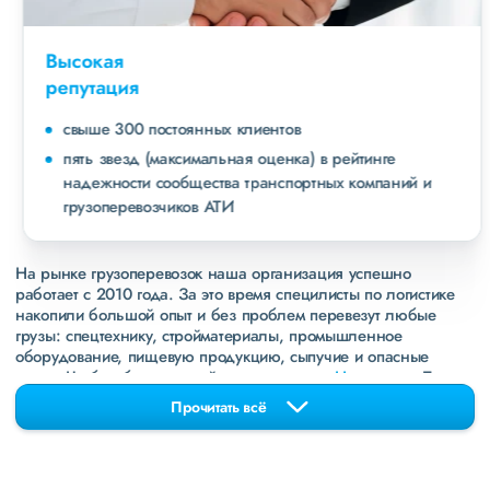
Высокая
репутация
свыше 300 постоянных клиентов
пять звезд (максимальная оценка) в рейтинге
надежности сообщества транспортных компаний и
грузоперевозчиков АТИ
На рынке грузоперевозок наша организация успешно
работает с 2010 года. За это время специлисты по логистике
накопили большой опыт и без проблем перевезут любые
грузы: спецтехнику, стройматериалы, промышленное
оборудование, пищевую продукцию, сыпучие и опасные
грузы. Чтобы убедиться зайдите в раздел
«Наш опыт»
. Там
свежие примеры перевозок, которые обновляются несколько
Прочитать всё
раз в неделю. Также недавно мы запустили новые
направления в
ДНР
и
ЛНР
. Предоставляем все стандартные
виды дополнительных услуг: оформление страховки,
погрузочно-разгрузочные работы, оформление документации,