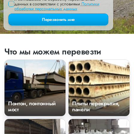
данных в соответствии с условиями
Политики
обработки персональных данных
Перезвонить мне
Что мы можем перевезти
Понтон, понтонный
Плиты перекрытия,
мост
панели