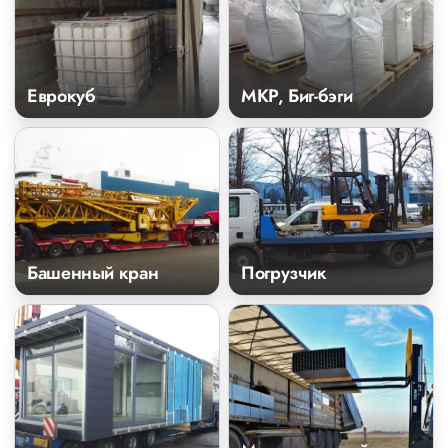
Еврокуб
МКР, Биг-бэги
Башенный кран
Погрузчик