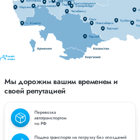
Волноваха
Нижнекамск
Ульяновск
Краснотурьинск
Пермь
Котельниково
Екатеринбург
Марьянская
И
Челябинск
Омск
Кузбасс
Уст
с. Алмало
Новосибирск
Ку
Барнаул
Рудный
свайп
влево
Мы дорожим вашим временем и
своей репутацией
Перевозка
автотранспортом
по РФ
Подача транспорта на погрузку без опозданий