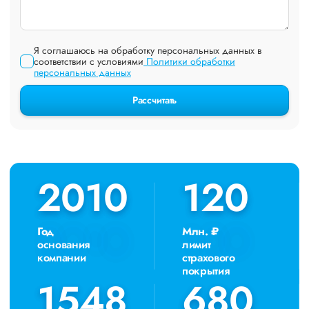
Я соглашаюсь на обработку персональных данных в
соответствии с условиями
Политики обработки
персональных данных
Рассчитать
2010
2010
120
120
Год
Млн. ₽
основания
лимит
компании
страхового
покрытия
1548
1548
680
680