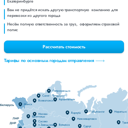
Eкатеринбурге
Вам не придётся искать другую транспортную компанию для
перевозки из другого города
Несём полную ответственность за груз, оформляем страховой
полис
Рассчитать стоимость
Тарифы по основным городам отправления
Петрозаводск
Санкт - Петербург
Архангельск
Всеволожск
Минск
Лабытнанги
Норильск
Воркута
Москва
Бронницы
Нижневартовск
Сасово
Тур
п.Заводской
Воткинск
Сургут