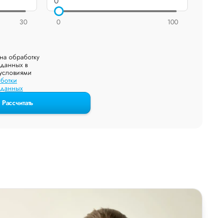
30
0
100
на обработку
данных в
 условиями
ботки
 данных
Рассчитать