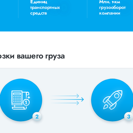
Единиц
Млн. т-км
транспортных
грузооборот
средств
компании
зки вашего груза
2
3