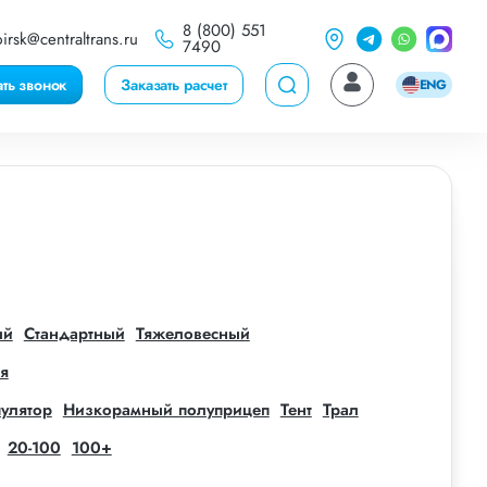
8 (800) 551
irsk@centraltrans.ru
7490
ать звонок
Заказать расчет
ENG
ый
Стандартный
Тяжеловесный
я
улятор
Низкорамный полуприцеп
Тент
Трал
20-100
100+