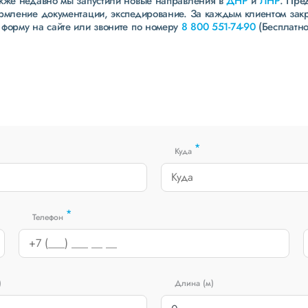
акже недавно мы запустили новые направления в
ДНР
и
ЛНР
. Пре
ормление документации, экспедирование. За каждым клиентом зак
 форму на сайте или звоните по номеру
8 800 551-74-90
(Бесплатно
*
Куда
*
Телефон
)
Длина (м)