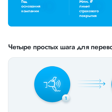
Год
Млн. ₽
основания
лимит
компании
страхового
покрытия
Четыре простых шага для перево
1