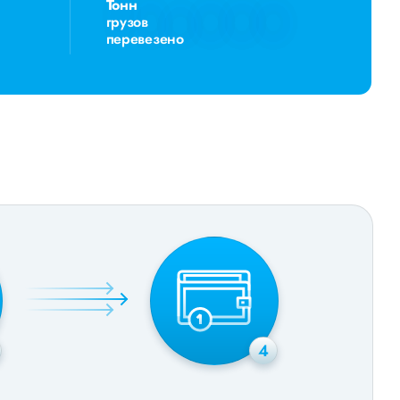
Тонн
грузов
перевезено
4