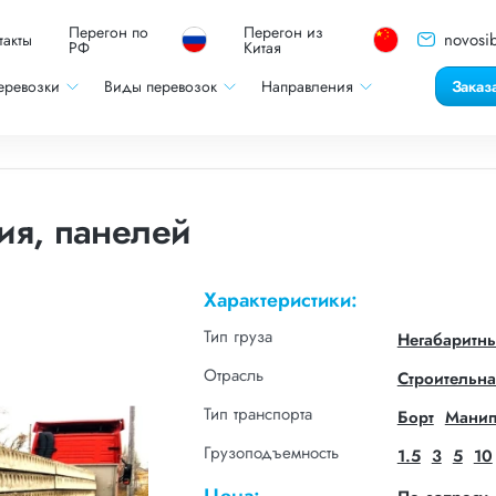
Перегон по
Перегон из
novosib
такты
РФ
Китая
еревозки
Виды перевозок
Направления
Заказ
ия, панелей
Характеристики:
Тип груза
Негабаритн
Отрасль
Строительна
Тип транспорта
Борт
Манип
Грузоподъемность
1.5
3
5
10