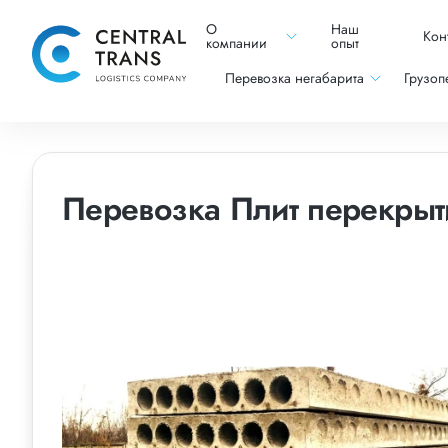
О
Наш
Кон
компании
опыт
Перевозка негабарита
Грузоп
Перевозка Плит перекрыт