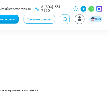
8 (800) 551
irsk@centraltrans.ru
7490
ать звонок
Заказать расчет
ENG
товы принять ваш заказ: