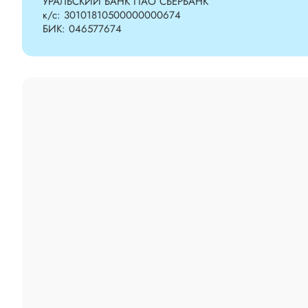
УРАЛЬСКИЙ БАНК ПАО СБЕРБАНК
к/с:
30101810500000000674
БИК:
046577674