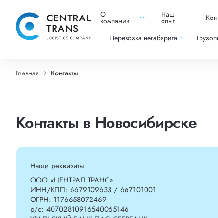
О
Наш
Кон
компании
опыт
Перевозка негабарита
Грузоп
Главная
Контакты
Контакты в Новосибирске
Наши реквизиты
ООО «ЦЕНТРАЛ ТРАНС»
ИНН/КПП:
6679109633 / 667101001
ОГРН:
1176658072469
р/c:
40702810916540065146