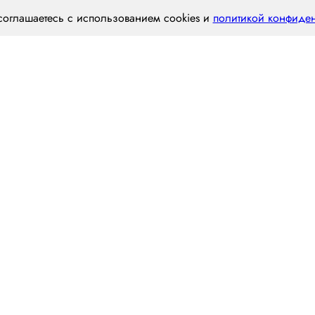
соглашаетесь с использованием cookies и
политикой конфиде
Наш опыт
Статьи
Вакансии
Конт
Отрасль перевозок
Виды тра
Строительные материалы
Фура
Пищевая промышленность
Трал
нертные
Аграрный сектор
Самосвал
е
Химическая промышленность
Рефрижер
Нефтегазовая отрасль
Газель
Металлургия
Грузовой 
Контейне
Грузоподъёмность
Манипуля
1.5 тонны
Борт
3.5 тонны
5 тонн