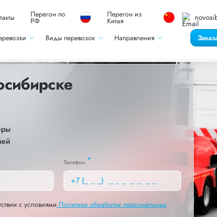
Перегон по
Перегон из
novosib
такты
РФ
Китая
еревозки
Виды перевозок
Направления
Заказ
осибирске
еры
лей
*
Телефон
тствии с условиями
Политики обработки персональных