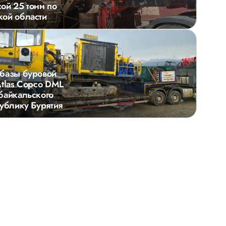
ой 25 тонн по
ой области
базы буровой
Atlas Copco DML
байкальского
публику Бурятия