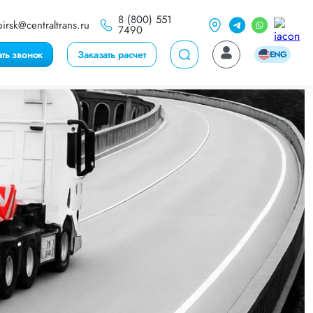
8 (800) 551
irsk@centraltrans.ru
7490
ать звонок
Заказать расчет
ENG