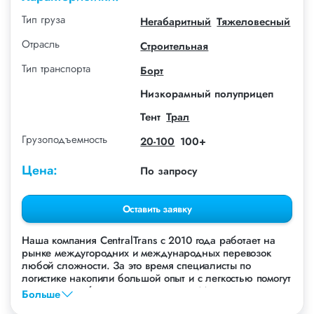
Тип груза
Негабаритный
Тяжеловесный
Отрасль
Строительная
Тип транспорта
Борт
Низкорамный полуприцеп
Тент
Трал
Грузоподъемность
20-100
100+
Цена:
По запросу
Оставить заявку
Наша компания СentralTrans с 2010 года работает на
рынке междугородних и международных перевозок
любой сложности. За это время специалисты по
логистике накопили большой опыт и с легкостью помогут
перевезти любые грузы, в том числе Металлические
Больше
фермы.