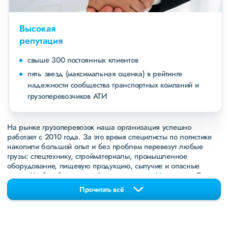
Высокая
репутация
свыше 300 постоянных клиентов
пять звезд (максимальная оценка) в рейтинге
надежности сообщества транспортных компаний и
грузоперевозчиков АТИ
На рынке грузоперевозок наша организация успешно
работает с 2010 года. За это время специлисты по логистике
накопили большой опыт и без проблем перевезут любые
грузы: спецтехнику, стройматериалы, промышленное
оборудование, пищевую продукцию, сыпучие и опасные
грузы. Чтобы убедиться зайдите в раздел
«Наш опыт»
. Там
свежие примеры перевозок, которые обновляются несколько
Прочитать всё
раз в неделю. Также недавно мы запустили новые
направления в
ДНР
и
ЛНР
. Предоставляем все стандартные
виды дополнительных услуг: оформление страховки,
погрузочно-разгрузочные работы, оформление документации,