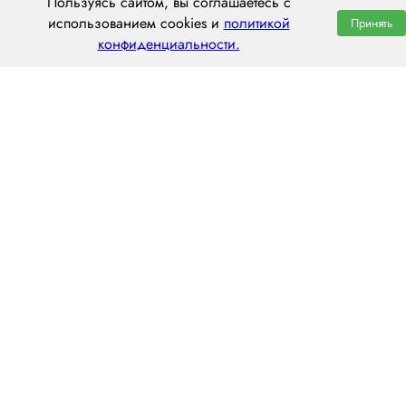
Пользуясь сайтом, вы соглашаетесь с
использованием cookies и
политикой
Принять
конфиденциальности.
ООО «ЦЕНТРАЛ ТРАНС»
630112, г. Новосибирск, ул. Фрунзе, 242
пн–пт: 8:00–20:00
8 (800) 551 7490
novosibirsk@centraltrans.ru
Написать руководителю
О компании
Контакты
Наш опыт
Перегон по РФ