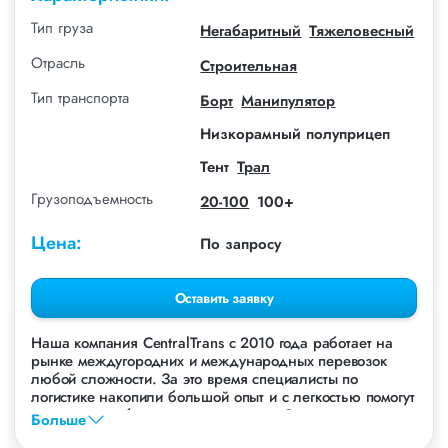
Тип груза
Негабаритный
Тяжеловесный
Отрасль
Строительная
Тип транспорта
Борт
Манипулятор
Низкорамный полуприцеп
Тент
Трал
Грузоподъемность
20-100
100+
Цена:
По запросу
Оставить заявку
Наша компания СentralTrans с 2010 года работает на
рынке междугородних и международных перевозок
любой сложности. За это время специалисты по
логистике накопили большой опыт и с легкостью помогут
перевезти любые грузы, в том числе Станки.
Больше