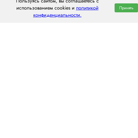
Пользуясь сайтом, вы соглашаетесь с
использованием cookies и
политикой
Принять
конфиденциальности.
ООО «ЦЕНТРАЛ ТРАНС»
630112, г. Новосибирск, ул. Фрунзе, 242
пн–пт: 8:00–20:00
8 (800) 551 7490
novosibirsk@centraltrans.ru
Написать руководителю
О компании
Контакты
Наш опыт
Перегон по РФ