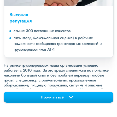
Высокая
репутация
свыше 300 постоянных клиентов
пять звезд (максимальная оценка) в рейтинге
надежности сообщества транспортных компаний и
грузоперевозчиков АТИ
На рынке грузоперевозок наша организация успешно
работает с 2010 года. За это время специлисты по логистике
накопили большой опыт и без проблем перевезут любые
грузы: спецтехнику, стройматериалы, промышленное
оборудование, пищевую продукцию, сыпучие и опасные
грузы. Чтобы убедиться зайдите в раздел
«Наш опыт»
. Там
свежие примеры перевозок, которые обновляются несколько
Прочитать всё
раз в неделю. Также недавно мы запустили новые
направления в
ДНР
и
ЛНР
. Предоставляем все стандартные
виды дополнительных услуг: оформление страховки,
погрузочно-разгрузочные работы, оформление документации,