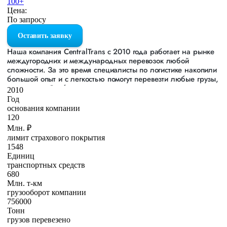
100+
Цена:
По запросу
Оставить заявку
Наша компания СentralTrans с 2010 года работает на рынке
междугородних и международных перевозок любой
сложности. За это время специалисты по логистике накопили
большой опыт и с легкостью помогут перевезти любые грузы,
в том числе Сруб.
2010
Год
Осуществляем грузоперевозки Сруба в Новосибирске, по
основания компании
всей территории России и стран СНГ. Мы уже перевезли
120
более 756 000 тонн грузов для таких крупных компаний,
Млн. ₽
как: Газпром, ЛСР, Пиастрелла, Свел, Кровтрейд и многих
лимит страхового покрытия
других. Чтобы убедиться зайдите в раздел «Наш опыт».
1548
Единиц
Предоставляем все стандартные виды дополнительных
транспортных средств
услуг: оформление страховки, погрузочно-разгрузочные
680
работы, оформление документации, экспедирование. За
Млн. т-км
каждым клиентом закреплен менеджер, который сообщит о
грузооборот компании
текущем статусе вашего груза. Чтобы получить коммерческое
756000
предложение заполните форму на сайте или звоните по
Тонн
номеру 8 800 551-74-90 (Бесплатно по РФ).
грузов перевезено