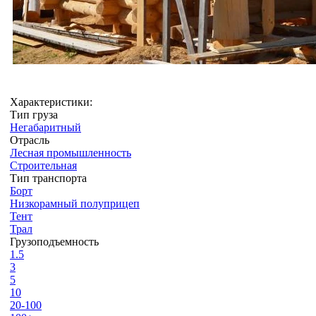
Характеристики:
Тип груза
Негабаритный
Отрасль
Лесная промышленность
Строительная
Тип транспорта
Борт
Низкорамный полуприцеп
Тент
Трал
Грузоподъемность
1.5
3
5
10
20-100