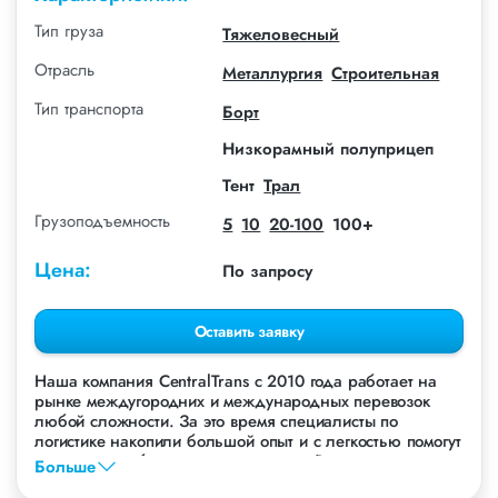
Тип груза
Тяжеловесный
Отрасль
Металлургия
Строительная
Тип транспорта
Борт
Низкорамный полуприцеп
Тент
Трал
Грузоподъемность
5
10
20-100
100+
Цена:
По запросу
Оставить заявку
Наша компания СentralTrans с 2010 года работает на
рынке междугородних и международных перевозок
любой сложности. За это время специалисты по
логистике накопили большой опыт и с легкостью помогут
перевезти любые грузы, в том числе Рельсы.
Больше