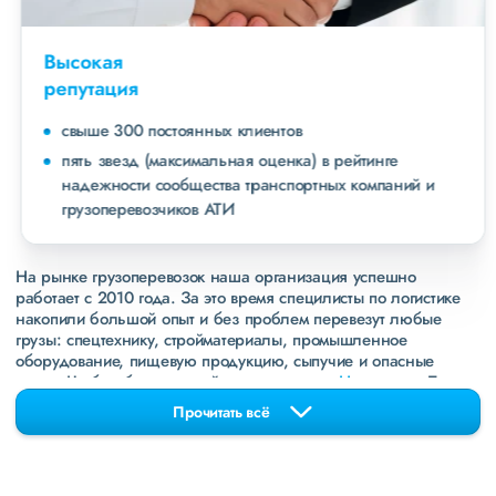
Высокая
репутация
свыше 300 постоянных клиентов
пять звезд (максимальная оценка) в рейтинге
надежности сообщества транспортных компаний и
грузоперевозчиков АТИ
На рынке грузоперевозок наша организация успешно
работает с 2010 года. За это время специлисты по логистике
накопили большой опыт и без проблем перевезут любые
грузы: спецтехнику, стройматериалы, промышленное
оборудование, пищевую продукцию, сыпучие и опасные
грузы. Чтобы убедиться зайдите в раздел
«Наш опыт»
. Там
свежие примеры перевозок, которые обновляются несколько
Прочитать всё
раз в неделю. Также недавно мы запустили новые
направления в
ДНР
и
ЛНР
. Предоставляем все стандартные
виды дополнительных услуг: оформление страховки,
погрузочно-разгрузочные работы, оформление документации,