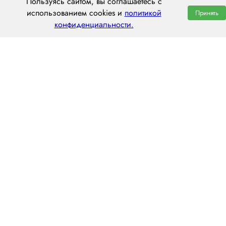
Пользуясь сайтом, вы соглашаетесь с
использованием cookies и
политикой
Принять
конфиденциальности.
ООО «ЦЕНТРАЛ ТРАНС»
630112, г. Новосибирск, ул. Фрунзе, 242
пн–пт: 8:00–20:00
8 (800) 551 7490
novosibirsk@centraltrans.ru
Написать руководителю
О компании
Контакты
Наш опыт
Перегон по РФ