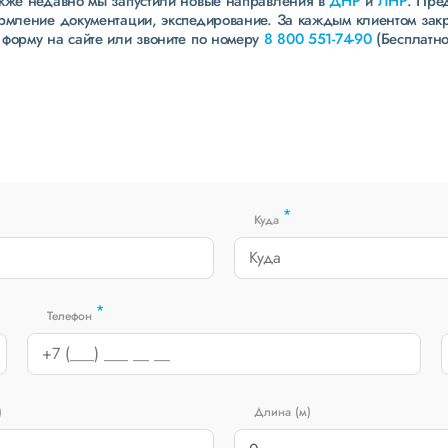
акже недавно мы запустили новые направления в
ДНР
и
ЛНР
. Пре
ормление документации, экспедирование. За каждым клиентом зак
 форму на сайте или звоните по номеру
8 800 551-74-90
(Бесплатно
*
Куда
*
Телефон
)
Длина (м)