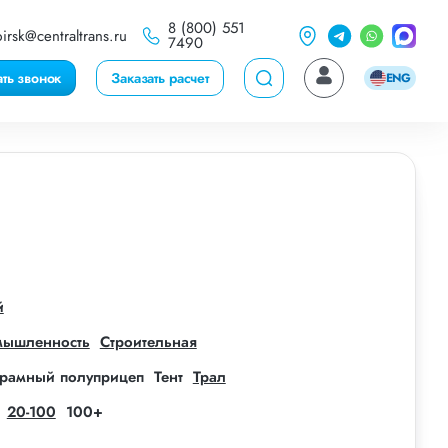
8 (800) 551
irsk@centraltrans.ru
7490
ать звонок
Заказать расчет
ENG
й
мышленность
Строительная
рамный полуприцеп
Тент
Трал
20-100
100+