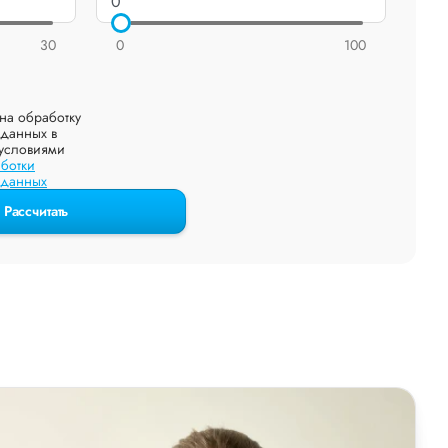
30
0
100
на обработку
данных в
 условиями
ботки
 данных
Рассчитать