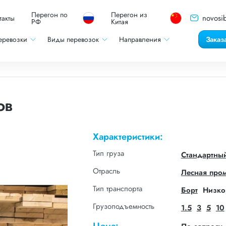
Перегон по
Перегон из
novosib
такты
РФ
Китая
еревозки
Виды перевозок
Направления
Заказ
ов
Характеристики:
Тип груза
Стандартны
Отрасль
Лесная про
Тип транспорта
Борт
Низко
Грузоподъемность
1.5
3
5
10