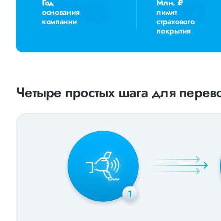
Год
Млн. ₽
основания
лимит
компании
страхового
покрытия
Четыре простых шага для перево
1