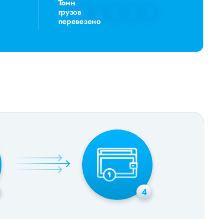
Тонн
грузов
перевезено
4