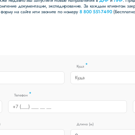
акже недавно мы запустили новые направления в
ДНР
и
ЛНР
. Пре
ормление документации, экспедирование. За каждым клиентом зак
 форму на сайте или звоните по номеру
8 800 551-74-90
(Бесплатно
*
Куда
*
Телефон
)
Длина (м)