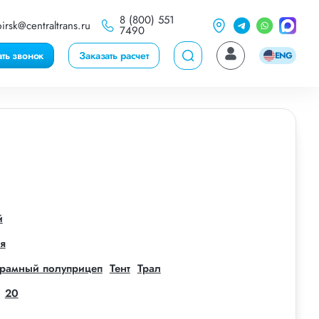
8 (800) 551
irsk@centraltrans.ru
7490
ать звонок
Заказать расчет
ENG
й
я
рамный полуприцеп
Тент
Трал
20