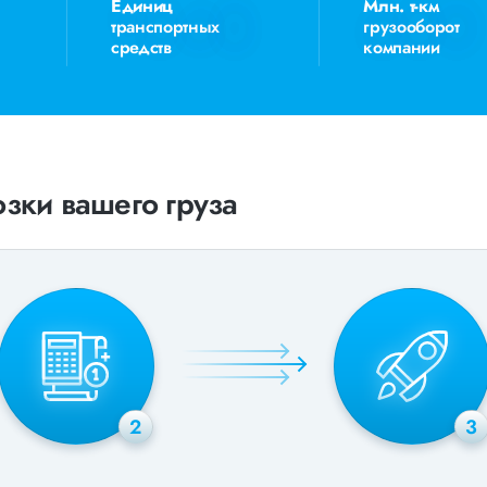
Единиц
Млн. т-км
транспортных
грузооборот
средств
компании
зки вашего груза
2
3