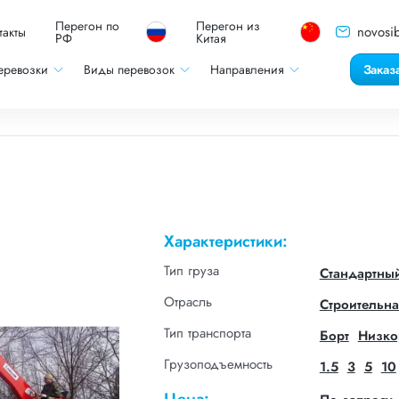
Перегон по
Перегон из
novosib
такты
РФ
Китая
еревозки
Виды перевозок
Направления
Заказ
Характеристики:
Тип груза
Стандартны
Отрасль
Строительна
Тип транспорта
Борт
Низко
Грузоподъемность
1.5
3
5
10