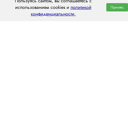
Пользуясь сайтом, вы соглашаетесь с
использованием cookies и
политикой
Принять
конфиденциальности.
ООО «ЦЕНТРАЛ ТРАНС»
630112, г. Новосибирск, ул. Фрунзе, 242
пн–пт: 8:00–20:00
8 (800) 551 7490
novosibirsk@centraltrans.ru
Написать руководителю
О компании
Контакты
Наш опыт
Перегон по РФ