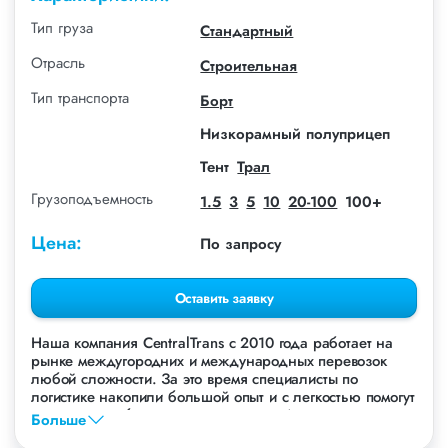
Тип груза
Стандартный
Отрасль
Строительная
Тип транспорта
Борт
Низкорамный полуприцеп
Тент
Трал
Грузоподъемность
1.5
3
5
10
20-100
100+
Цена:
По запросу
Оставить заявку
Наша компания СentralTrans с 2010 года работает на
рынке междугородних и международных перевозок
любой сложности. За это время специалисты по
логистике накопили большой опыт и с легкостью помогут
перевезти любые грузы, в том числе Доски.
Больше