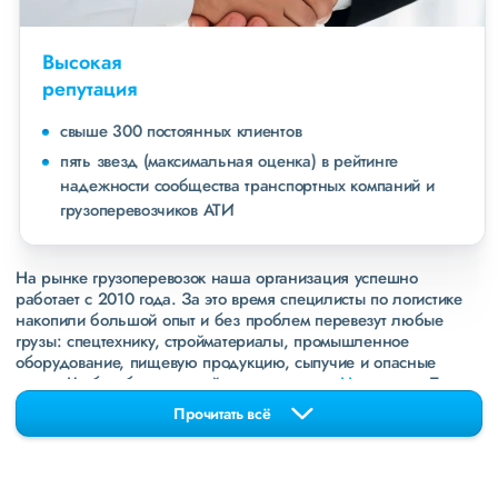
Высокая
репутация
свыше 300 постоянных клиентов
пять звезд (максимальная оценка) в рейтинге
надежности сообщества транспортных компаний и
грузоперевозчиков АТИ
На рынке грузоперевозок наша организация успешно
работает с 2010 года. За это время специлисты по логистике
накопили большой опыт и без проблем перевезут любые
грузы: спецтехнику, стройматериалы, промышленное
оборудование, пищевую продукцию, сыпучие и опасные
грузы. Чтобы убедиться зайдите в раздел
«Наш опыт»
. Там
свежие примеры перевозок, которые обновляются несколько
Прочитать всё
раз в неделю. Также недавно мы запустили новые
направления в
ДНР
и
ЛНР
. Предоставляем все стандартные
виды дополнительных услуг: оформление страховки,
погрузочно-разгрузочные работы, оформление документации,