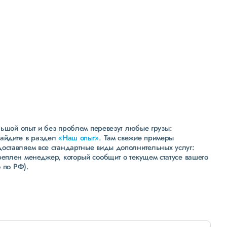
Высокая
репутация
свыше 300 постоянных клиентов
пять звезд (максимальная оценка) в рейтинге
надежности сообщества транспортных компаний
и грузоперевозчиков АТИ
льшой опыт и без проблем перевезут любые грузы:
зайдите в раздел
«Наш опыт»
. Там свежие примеры
доставляем все стандартные виды дополнительных услуг:
реплен менеджер, который сообщит о текущем статусе вашего
 по РФ).