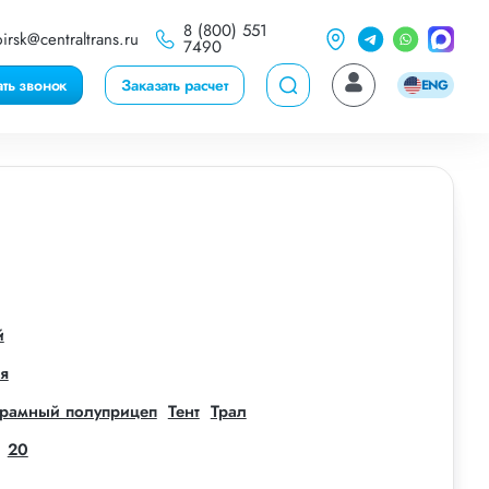
8 (800) 551
irsk@centraltrans.ru
7490
ать звонок
Заказать расчет
ENG
й
я
рамный полуприцеп
Тент
Трал
20