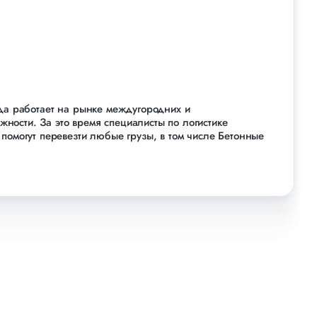
ода работает на рынке междугородних и
ости. За это время специалисты по логистике
помогут перевезти любые грузы, в том числе Бетонные
х блоков в Новосибирске, по всей территории России
 756 000 тонн грузов для таких крупных компаний,
 Кровтрейд и многих других. Чтобы убедиться зайдите
дополнительных услуг: оформление страховки,
ормление документации, экспедирование. За каждым
й сообщит о текущем статусе вашего груза. Чтобы
аполните форму на сайте или звоните по номеру 8