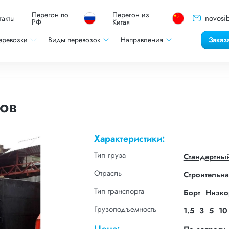
Перегон по
Перегон из
novosib
такты
РФ
Китая
еревозки
Виды перевозок
Направления
Заказ
ов
Характеристики:
Тип груза
Стандартны
Отрасль
Строительна
Тип транспорта
Борт
Низко
Грузоподъемность
1.5
3
5
10