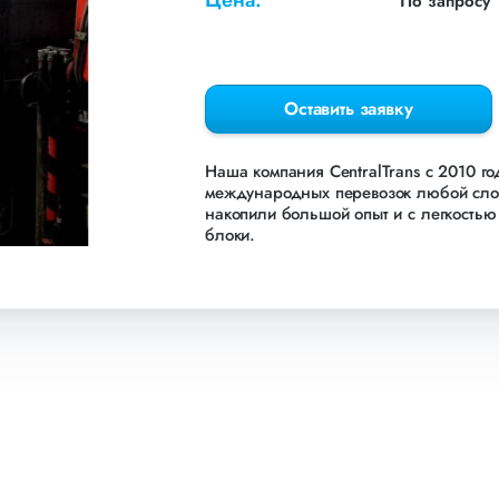
Цена:
По запросу
Оставить заявку
Наша компания СentralTrans с 2010 г
международных перевозок любой сложн
накопили большой опыт и с легкостью 
блоки.
Осуществляем грузоперевозки Бетонны
и стран СНГ. Мы уже перевезли более
как: Газпром, ЛСР, Пиастрелла, Свел,
в раздел «Наш опыт».
Предоставляем все стандартные виды 
погрузочно-разгрузочные работы, оф
клиентом закреплен менеджер, которы
получить коммерческое предложение з
800 551-74-90 (Бесплатно по РФ).