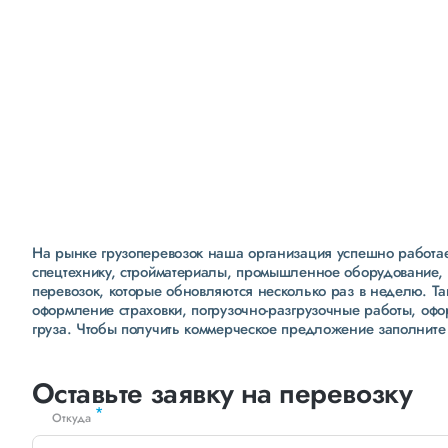
Удобная и безопасная
бухгалтерия
полностью «белая бухгалтерия»
ежемесячные сверки расчетов с клиентами
интеграция заявок с 1С
На рынке грузоперевозок наша организация успешно работает
спецтехнику, стройматериалы, промышленное оборудование, 
перевозок, которые обновляются несколько раз в неделю. Т
оформление страховки, погрузочно-разгрузочные работы, оф
груза. Чтобы получить коммерческое предложение заполните
Оставьте заявку на перевозку
*
Откуда