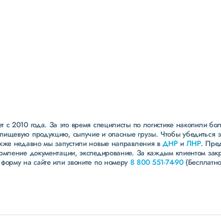
Страхование
всех грузов
страхование ответственности экспедитора до 40
000 000 рублей
ведущие страховые компании
собственная служба безопасности
 с 2010 года. За это время специлисты по логистике накопили бо
пищевую продукцию, сыпучие и опасные грузы. Чтобы убедиться 
акже недавно мы запустили новые направления в
ДНР
и
ЛНР
. Пре
ормление документации, экспедирование. За каждым клиентом зак
 форму на сайте или звоните по номеру
8 800 551-74-90
(Бесплатно