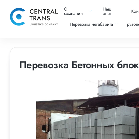
О
Наш
Кон
компании
опыт
Перевозка негабарита
Грузоп
Перевозка Бетонных блок