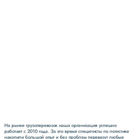
Высокая
репутация
свыше 300 постоянных клиентов
пять звезд (максимальная оценка) в рейтинге
надежности сообщества транспортных компаний и
грузоперевозчиков АТИ
На рынке грузоперевозок наша организация успешно
работает с 2010 года. За это время специлисты по логистике
накопили большой опыт и без проблем перевезут любые