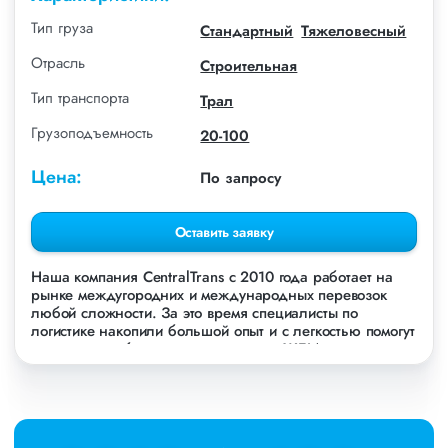
Тип груза
Стандартный
Тяжеловесный
Отрасль
Строительная
Тип транспорта
Трал
Грузоподъемность
20-100
Цена:
По запросу
Оставить заявку
Наша компания СentralTrans с 2010 года работает на
рынке междугородних и международных перевозок
любой сложности. За это время специалисты по
логистике накопили большой опыт и с легкостью помогут
перевезти любые грузы, в том числе ЖБИ плиты.
Осуществляем грузоперевозки ЖБИ плит в
Новосибирске, по всей территории России и стран СНГ.
Мы уже перевезли более 756 000 тонн грузов для
таких крупных компаний, как: Газпром, ЛСР,