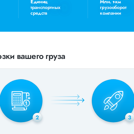
Единиц
Млн. т-км
транспортных
грузооборот
средств
компании
зки вашего груза
2
3