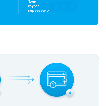
Тонн
грузов
перевезено
4