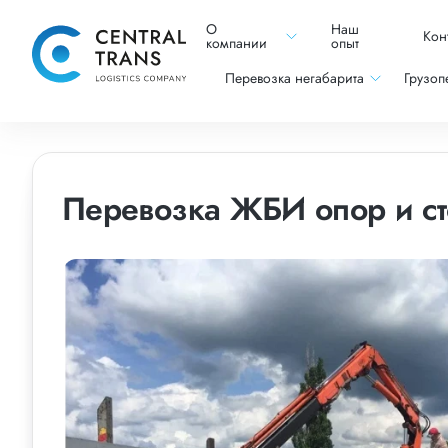
О
Наш
Кон
компании
опыт
Перевозка негабарита
Грузоп
Перевозка ЖБИ опор и с