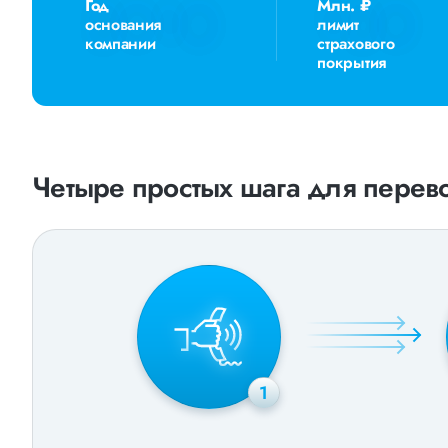
Год
Млн. ₽
основания
лимит
компании
страхового
покрытия
Четыре простых шага для перево
1