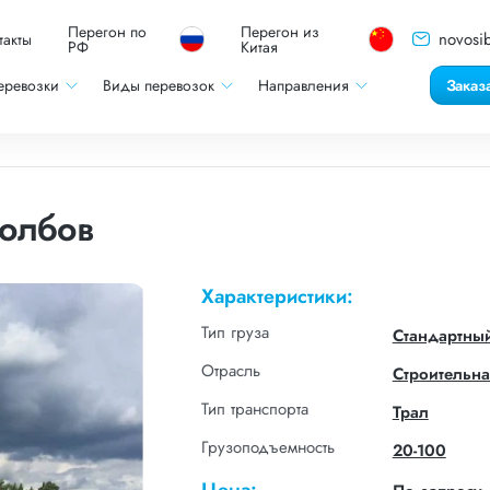
Перегон по
Перегон из
novosib
такты
РФ
Китая
еревозки
Виды перевозок
Направления
Заказ
толбов
Характеристики:
Тип груза
Стандартны
Отрасль
Строительна
Тип транспорта
Трал
Грузоподъемность
20-100