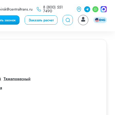
8 (800) 551
irsk@centraltrans.ru
7490
ать звонок
Заказать расчет
ENG
й
Тяжеловесный
я