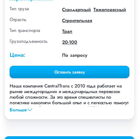
Тип груза
Стандартный
Тяжеловесный
Отрасль
Строительная
Тип транспорта
Трал
Грузоподъемность
20-100
Цена:
По запросу
Оставить заявку
Наша компания СentralTrans с 2010 года работает на
рынке междугородних и международных перевозок
любой сложности. За это время специалисты по
логистике накопили большой опыт и с легкостью помогут
перевезти любые грузы, в том числе ЖБИ лотки.
Больше
Осуществляем грузоперевозки ЖБИ лотков в
Новосибирске, по всей территории России и стран СНГ.
Мы уже перевезли более 756 000 тонн грузов для
таких крупных компаний, как: Газпром, ЛСР,