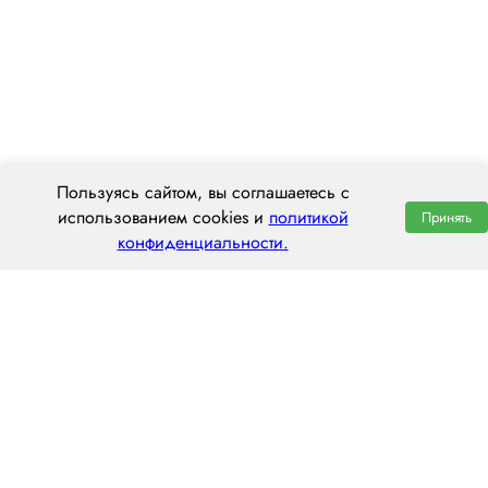
Пользуясь сайтом, вы соглашаетесь с
использованием cookies и
политикой
Принять
конфиденциальности.
ООО «ЦЕНТРАЛ ТРАНС»
630112, г. Новосибирск, ул. Фрунзе, 242
пн–пт: 8:00–20:00
8 (800) 551 7490
novosibirsk@centraltrans.ru