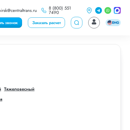
8 (800) 551
irsk@centraltrans.ru
7490
ать звонок
Заказать расчет
ENG
й
Тяжеловесный
я