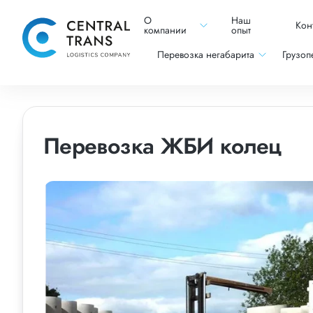
О
Наш
Кон
компании
опыт
Перевозка негабарита
Грузоп
Перевозка ЖБИ колец