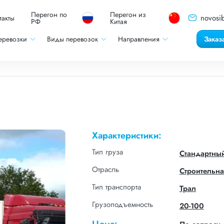
Перегон по
Перегон из
novosib
такты
РФ
Китая
еревозки
Виды перевозок
Направления
Заказ
Характеристики:
Тип груза
Стандартны
Отрасль
Строительна
Тип транспорта
Трал
Грузоподъемность
20-100