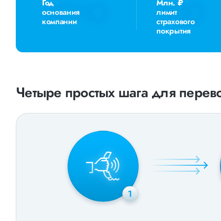
Год
Млн. ₽
основания
лимит
компании
страхового
покрытия
Четыре простых шага для перево
1