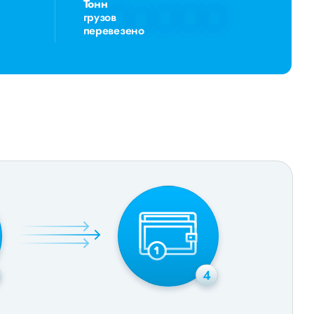
Тонн
грузов
перевезено
4