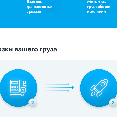
Единиц
Млн. т-км
транспортных
грузооборот
средств
компании
зки вашего груза
2
3