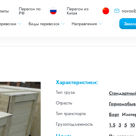
Перегон по
Перегон из
novosib
такты
РФ
Китая
еревозки
Виды перевозок
Направления
Заказ
Характеристики:
Тип груза
Стандартны
Отрасль
Горнодобыв
Тип транспорта
Борт
Изоте
Грузоподъемность
1.5
3
5
10