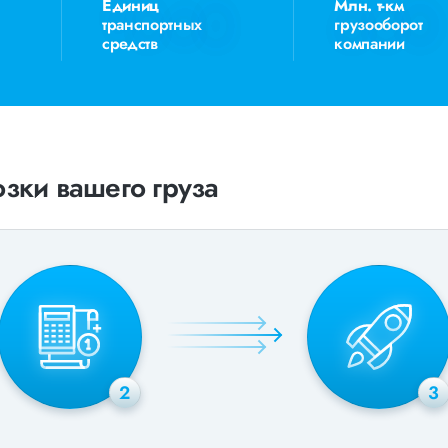
Единиц
Млн. т-км
транспортных
грузооборот
средств
компании
зки вашего груза
2
3