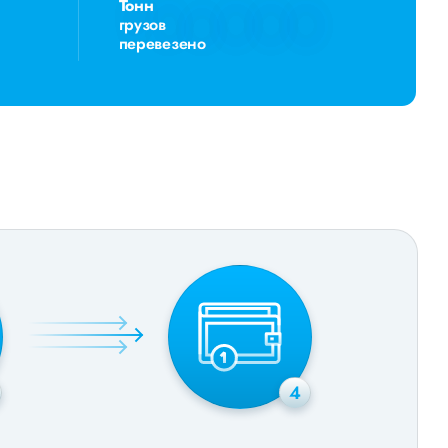
Тонн
грузов
перевезено
4