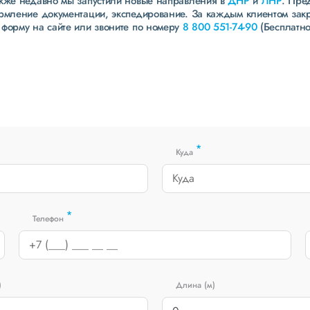
акже недавно мы запустили новые направления в
ДНР
и
ЛНР
. Пре
ормление документации, экспедирование. За каждым клиентом зак
 форму на сайте или звоните по номеру
8 800 551-74-90
(Бесплатно
*
Куда
*
Телефон
)
Длина (м)