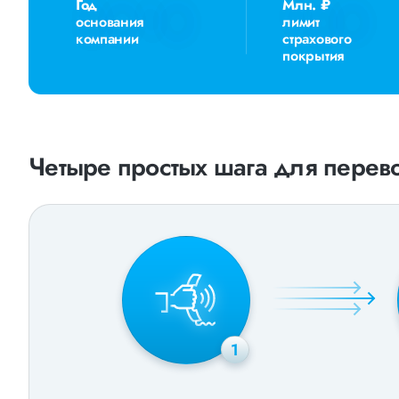
Год
Млн. ₽
основания
лимит
компании
страхового
покрытия
Четыре простых шага для перево
1