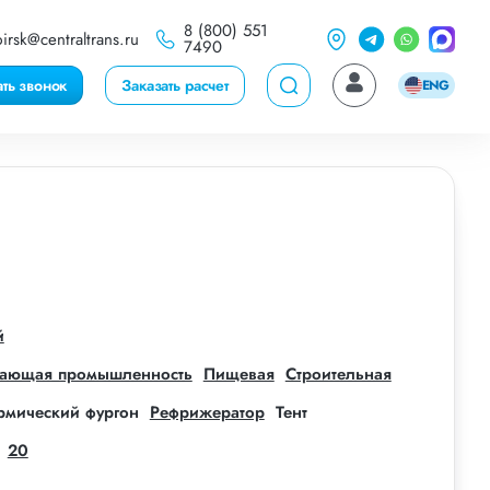
8 (800) 551
irsk@centraltrans.ru
7490
ать звонок
Заказать расчет
ENG
й
ающая промышленность
Пищевая
Строительная
рмический фургон
Рефрижератор
Тент
20