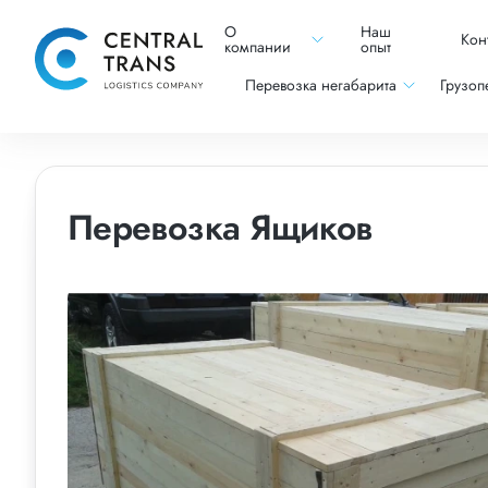
О
Наш
Кон
компании
опыт
Перевозка негабарита
Грузоп
Перевозка Ящиков