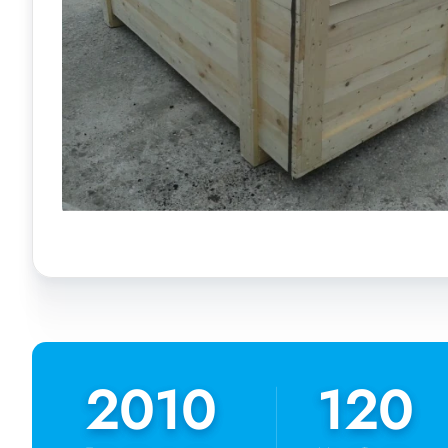
2010
2010
120
120