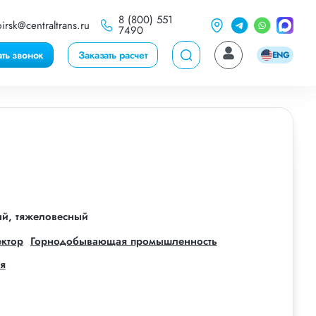
8 (800) 551
irsk@centraltrans.ru
7490
ать звонок
Заказать расчет
ENG
ый, тяжеловесный
ектор
Горнодобывающая промышленность
я