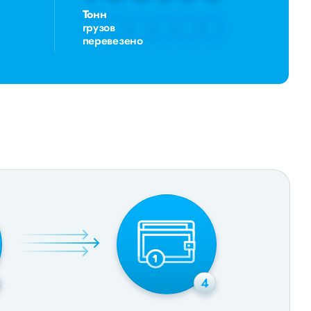
Тонн
грузов
перевезено
4