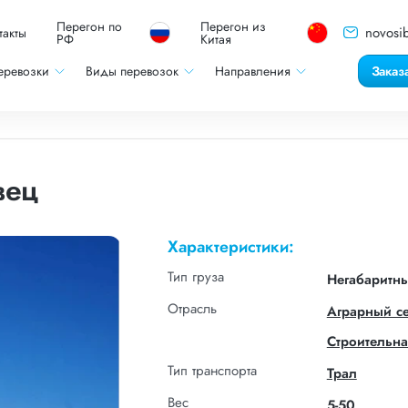
Перегон по
Перегон из
novosib
такты
РФ
Китая
еревозки
Виды перевозок
Направления
Заказ
вец
Характеристики:
Тип груза
Негабаритн
Отрасль
Аграрный с
Строительна
Тип транспорта
Трал
Вес
5-50