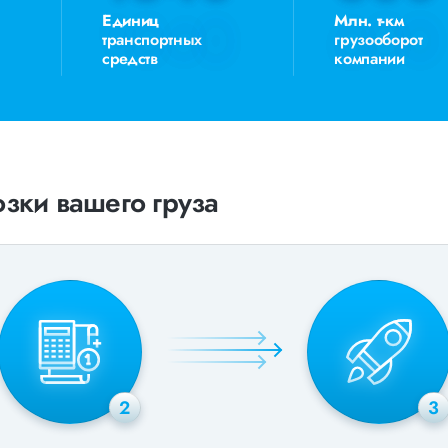
Единиц
Млн. т-км
транспортных
грузооборот
средств
компании
зки вашего груза
2
3