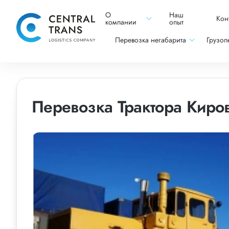
О
Наш
Кон
компании
опыт
Перевозка негабарита
Грузоп
Перевозка Трактора Киро