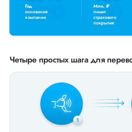
Год
Млн. ₽
основания
лимит
компании
страхового
покрытия
Четыре простых шага для перево
1