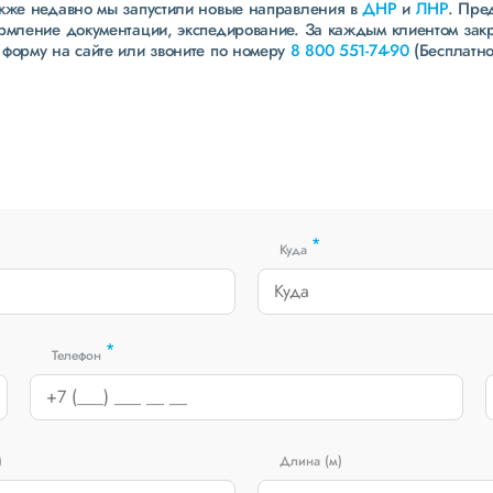
акже недавно мы запустили новые направления в
ДНР
и
ЛНР
. Пре
ормление документации, экспедирование. За каждым клиентом зак
 форму на сайте или звоните по номеру
8 800 551-74-90
(Бесплатно
*
Куда
*
Телефон
)
Длина (м)