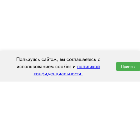
Пользуясь сайтом, вы соглашаетесь с
использованием cookies и
политикой
Принять
конфиденциальности.
ООО «ЦЕНТРАЛ ТРАНС»
630112, г. Новосибирск, ул. Фрунзе, 242
пн–пт: 8:00–20:00
8 (800) 551 7490
novosibirsk@centraltrans.ru