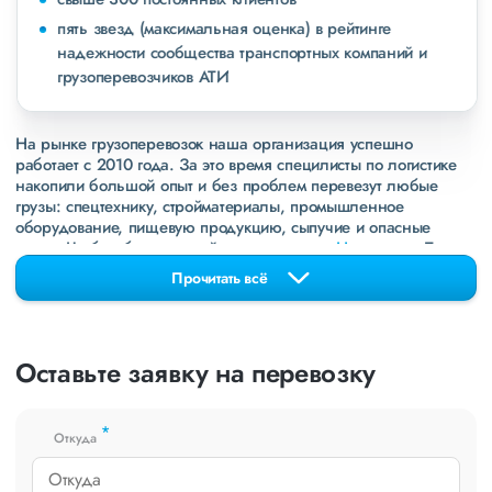
пять звезд (максимальная оценка) в рейтинге
надежности сообщества транспортных компаний и
грузоперевозчиков АТИ
На рынке грузоперевозок наша организация успешно
работает с 2010 года. За это время специлисты по логистике
накопили большой опыт и без проблем перевезут любые
грузы: спецтехнику, стройматериалы, промышленное
оборудование, пищевую продукцию, сыпучие и опасные
грузы. Чтобы убедиться зайдите в раздел
«Наш опыт»
. Там
свежие примеры перевозок, которые обновляются несколько
Прочитать всё
раз в неделю. Также недавно мы запустили новые
направления в
ДНР
и
ЛНР
. Предоставляем все стандартные
виды дополнительных услуг: оформление страховки,
погрузочно-разгрузочные работы, оформление документации,
Оставьте заявку на перевозку
экспедирование. За каждым клиентом закреплен менеджер,
который сообщит о текущем статусе вашего груза. Чтобы
получить коммерческое предложение заполните форму на
*
сайте или звоните по номеру
8 800 551-74-90
(Бесплатно по
Откуда
РФ).