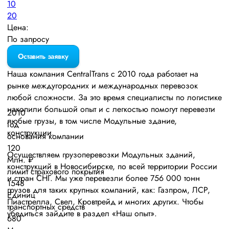
10
20
Цена:
По запросу
Оставить заявку
Наша компания СentralTrans с 2010 года работает на
рынке междугородних и международных перевозок
любой сложности. За это время специалисты по логистике
накопили большой опыт и с легкостью помогут перевезти
2010
любые грузы, в том числе Модульные здание,
Год
конструкции.
основания компании
120
Осуществляем грузоперевозки Модульных зданий,
Млн. ₽
конструкций в Новосибирске, по всей территории России
лимит страхового покрытия
и стран СНГ. Мы уже перевезли более 756 000 тонн
1548
грузов для таких крупных компаний, как: Газпром, ЛСР,
Единиц
Пиастрелла, Свел, Кровтрейд и многих других. Чтобы
транспортных средств
убедиться зайдите в раздел «Наш опыт».
680