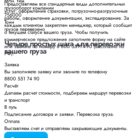
Млн. т-км
Предоставляем все стандартные виды дополнительных
грузооборот компании
услуг: оформление страховки, погрузочно-разгрузочные
756000
работы, оформление документации, экспедирование. За
Тонн
каждым клиентом закреплен менеджер, который сообщит
грузов перевезено
о текущем статусе вашего груза. Чтобы получить
коммерческое предложение заполните форму на сайте
Четыре простых шага для перевозки
или звоните по номеру 8 800 551-74-90 (Бесплатно по
вашего груза
РФ).
Заявка
Вы заполняете заявку или звоните по телефону
8800 551 74 90
Расчёт
Делаем расчет стоимости, подбираем маршрут перевозки
и транспорт
В путь
Подписание договора и заявки. Перевозка груза.
Оплата
Выставляем счет и отправляем закрывающие документы.