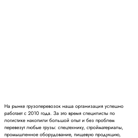
Высокая
репутация
свыше 300 постоянных клиентов
пять звезд (максимальная оценка) в рейтинге
надежности сообщества транспортных компаний и
грузоперевозчиков АТИ
На рынке грузоперевозок наша организация успешно
работает с 2010 года. За это время специлисты по
логистике накопили большой опыт и без проблем
перевезут любые грузы: спецтехнику, стройматериалы,
промышленное оборудование, пищевую продукцию,