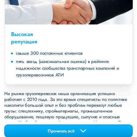
Высокая
репутация
свыше 300 постоянных клиентов
пять звезд (максимальная оценка) в рейтинге
надежности сообщества транспортных компаний и
грузоперевозчиков АТИ
На рынке грузоперевозок наша организация успешно
работает с 2010 года. За это время специлисты по логистике
накопили большой опыт и без проблем перевезут любые
грузы: спецтехнику, стройматериалы, промышленное
оборудование, пищевую продукцию, сыпучие и опасные
грузы. Чтобы убедиться зайдите в раздел
«Наш опыт»
. Там
свежие примеры перевозок, которые обновляются несколько
Прочитать всё
раз в неделю. Также недавно мы запустили новые