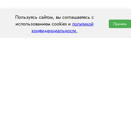
Пользуясь сайтом, вы соглашаетесь с
использованием cookies и
политикой
Принять
конфиденциальности.
ООО «ЦЕНТРАЛ ТРАНС»
630112, г. Новосибирск, ул. Фрунзе, 242
пн–пт: 8:00–20:00
8 (800) 551 7490
novosibirsk@centraltrans.ru
Написать руководителю