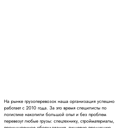
Высокая
репутация
свыше 300 постоянных клиентов
пять звезд (максимальная оценка) в рейтинге
надежности сообщества транспортных компаний и
грузоперевозчиков АТИ
На рынке грузоперевозок наша организация успешно
работает с 2010 года. За это время специлисты по
логистике накопили большой опыт и без проблем
перевезут любые грузы: спецтехнику, стройматериалы,
промышленное оборудование, пищевую продукцию,