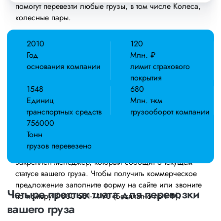
помогут перевезти любые грузы, в том числе Колеса,
колесные пары.
Осуществляем грузоперевозки Колес, колесных пар в
2010
120
Новосибирске, по всей территории России и стран
Год
Млн. ₽
СНГ. Мы уже перевезли более 756 000 тонн грузов
основания компании
лимит страхового
для таких крупных компаний, как: Газпром, ЛСР,
покрытия
Пиастрелла, Свел, Кровтрейд и многих других. Чтобы
1548
680
убедиться зайдите в раздел «Наш опыт».
Единиц
Млн. т-км
транспортных средств
грузооборот компании
Предоставляем все стандартные виды
756000
дополнительных услуг: оформление страховки,
Тонн
погрузочно-разгрузочные работы, оформление
грузов перевезено
документации, экспедирование. За каждым клиентом
закреплен менеджер, который сообщит о текущем
статусе вашего груза. Чтобы получить коммерческое
предложение заполните форму на сайте или звоните
Четыре простых шага для перевозки
по номеру 8 800 551-74-90 (Бесплатно по РФ).
вашего груза