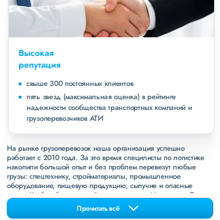
Высокая
репутация
свыше 300 постоянных клиентов
пять звезд (максимальная оценка) в рейтинге
надежности сообщества транспортных компаний и
грузоперевозчиков АТИ
На рынке грузоперевозок наша организация успешно
работает с 2010 года. За это время специлисты по логистике
накопили большой опыт и без проблем перевезут любые
грузы: спецтехнику, стройматериалы, промышленное
оборудование, пищевую продукцию, сыпучие и опасные
грузы. Чтобы убедиться зайдите в раздел
«Наш опыт»
. Там
свежие примеры перевозок, которые обновляются несколько
Прочитать всё
раз в неделю. Также недавно мы запустили новые