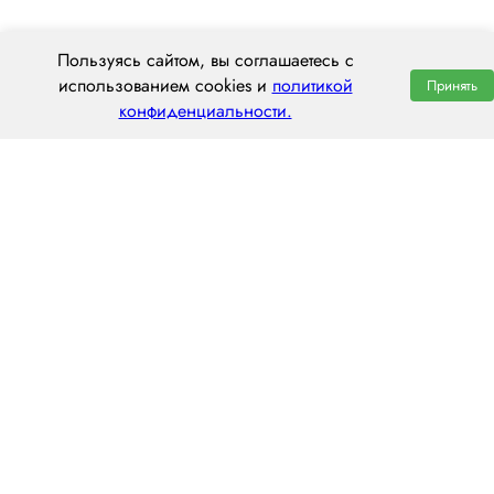
Пользуясь сайтом, вы соглашаетесь с
использованием cookies и
политикой
Принять
конфиденциальности.
ООО «ЦЕНТРАЛ ТРАНС»
630112, г. Новосибирск, ул. Фрунзе, 242
пн–пт: 8:00–20:00
8 (800) 551 7490
novosibirsk@centraltrans.ru
Написать руководителю