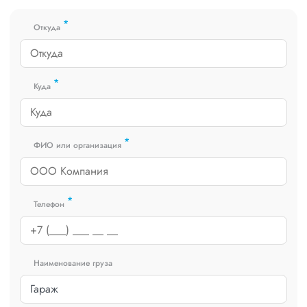
который сообщит о текущем статусе вашего груза. Чтобы
получить коммерческое предложение заполните форму на
*
сайте или звоните по номеру
8 800 551-74-90
(Бесплатно по
Откуда
РФ).
*
Куда
*
ФИО или организация
*
Телефон
Наименование груза