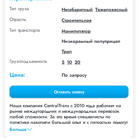
Тип груза
Негабаритный
Тяжеловесный
Отрасль
Строительная
Тип транспорта
Манипулятор
Низкорамный полуприцеп
Трал
Грузоподъемность
5
10
20
Цена:
По запросу
Оставить заявку
Наша компания СentralTrans с 2010 года работает на
рынке междугородних и международных перевозок
любой сложности. За это время специалисты по
логистике накопили большой опыт и с легкостью помогут
перевезти любые грузы, в том числе Гараж.
Больше