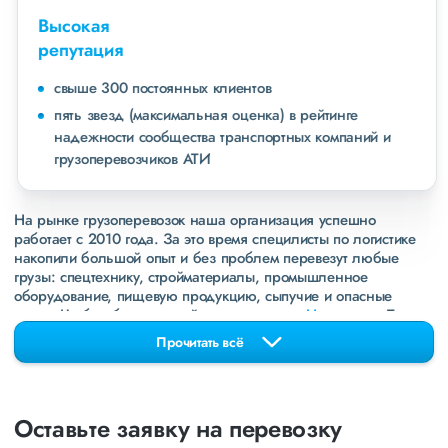
Высокая
репутация
свыше 300 постоянных клиентов
пять звезд (максимальная оценка) в рейтинге
надежности сообщества транспортных компаний и
грузоперевозчиков АТИ
На рынке грузоперевозок наша организация успешно
работает с 2010 года. За это время специлисты по логистике
накопили большой опыт и без проблем перевезут любые
грузы: спецтехнику, стройматериалы, промышленное
оборудование, пищевую продукцию, сыпучие и опасные
грузы. Чтобы убедиться зайдите в раздел
«Наш опыт»
. Там
свежие примеры перевозок, которые обновляются несколько
Прочитать всё
раз в неделю. Также недавно мы запустили новые
направления в
ДНР
и
ЛНР
. Предоставляем все стандартные
виды дополнительных услуг: оформление страховки,
погрузочно-разгрузочные работы, оформление документации,
Оставьте заявку на перевозку
экспедирование. За каждым клиентом закреплен менеджер,