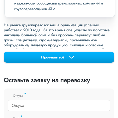
надежности сообщества транспортных компаний и
грузоперевозчиков АТИ
На рынке грузоперевозок наша организация успешно
работает с 2010 года. За это время специлисты по логистике
накопили большой опыт и без проблем перевезут любые
грузы: спецтехнику, стройматериалы, промышленное
оборудование, пищевую продукцию, сыпучие и опасные
грузы. Чтобы убедиться зайдите в раздел
«Наш опыт»
. Там
свежие примеры перевозок, которые обновляются несколько
Прочитать всё
раз в неделю. Также недавно мы запустили новые
направления в
ДНР
и
ЛНР
. Предоставляем все стандартные
виды дополнительных услуг: оформление страховки,
погрузочно-разгрузочные работы, оформление документации,
Оставьте заявку на перевозку
экспедирование. За каждым клиентом закреплен менеджер,
который сообщит о текущем статусе вашего груза. Чтобы
получить коммерческое предложение заполните форму на
*
сайте или звоните по номеру
8 800 551-74-90
(Бесплатно по
Откуда
РФ).
*