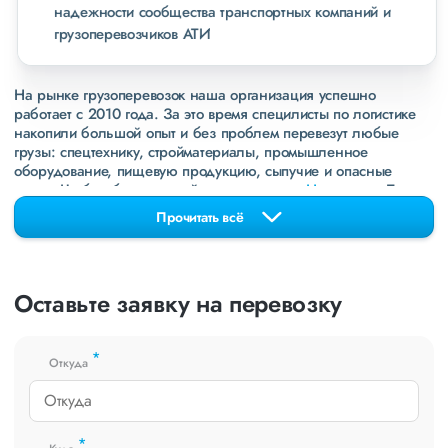
надежности сообщества транспортных компаний и
грузоперевозчиков АТИ
На рынке грузоперевозок наша организация успешно
работает с 2010 года. За это время специлисты по логистике
накопили большой опыт и без проблем перевезут любые
грузы: спецтехнику, стройматериалы, промышленное
оборудование, пищевую продукцию, сыпучие и опасные
грузы. Чтобы убедиться зайдите в раздел
«Наш опыт»
. Там
свежие примеры перевозок, которые обновляются несколько
Прочитать всё
раз в неделю. Также недавно мы запустили новые
направления в
ДНР
и
ЛНР
. Предоставляем все стандартные
виды дополнительных услуг: оформление страховки,
погрузочно-разгрузочные работы, оформление документации,
Оставьте заявку на перевозку
экспедирование. За каждым клиентом закреплен менеджер,
который сообщит о текущем статусе вашего груза. Чтобы
получить коммерческое предложение заполните форму на
*
сайте или звоните по номеру
8 800 551-74-90
(Бесплатно по
Откуда
РФ).
*