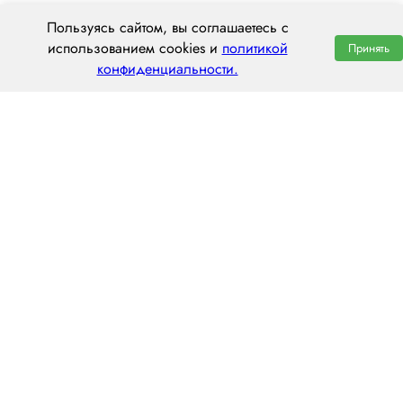
Пользуясь сайтом, вы соглашаетесь с
использованием cookies и
политикой
Принять
конфиденциальности.
ООО «ЦЕНТРАЛ ТРАНС»
630112, г. Новосибирск, ул. Фрунзе, 242
пн–пт: 8:00–20:00
8 (800) 551 7490
novosibirsk@centraltrans.ru
Написать руководителю
О компании
Контакты