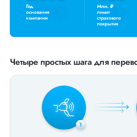
Год
Млн. ₽
основания
лимит
компании
страхового
покрытия
Четыре простых шага для перево
1