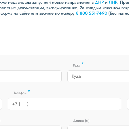
акже недавно мы запустили новые направления в
ДНР
и
ЛНР
. Пре
ормление документации, экспедирование. За каждым клиентом зак
 форму на сайте или звоните по номеру
8 800 551-74-90
(Бесплатно
*
Куда
*
Телефон
)
Длина (м)