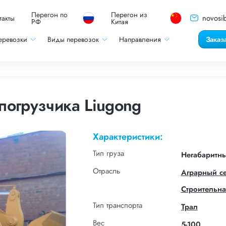
Перегон по
Перегон из
novosib
такты
РФ
Китая
еревозки
Виды перевозок
Направления
Заказ
погрузчика Liugong
Характеристики:
Тип груза
Негабаритн
Отрасль
Аграрный с
Строительна
Тип транспорта
Трал
Вес
5-100