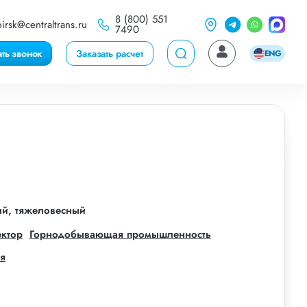
8 (800) 551
irsk@centraltrans.ru
7490
ать звонок
Заказать расчет
ENG
ый, тяжеловесный
ектор
Горнодобывающая промышленность
я