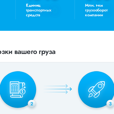
Единиц
Млн. т-км
транспортных
грузооборот
средств
компании
зки вашего груза
2
3