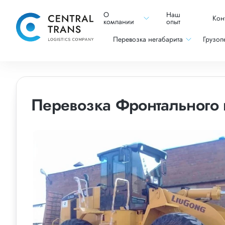
О
Наш
Кон
компании
опыт
Перевозка негабарита
Грузоп
Перевозка Фронтального 