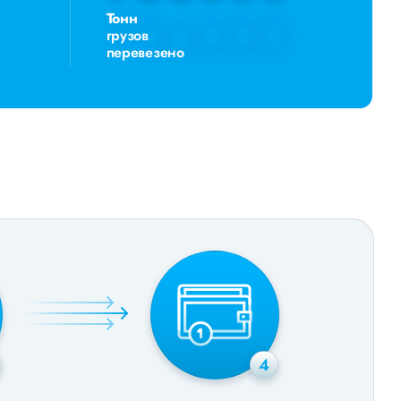
Тонн
грузов
перевезено
4