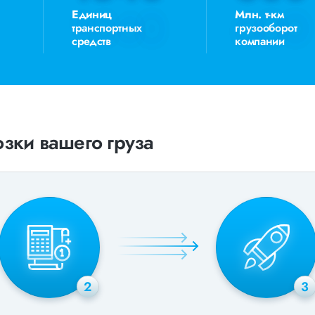
Единиц
Млн. т-км
транспортных
грузооборот
средств
компании
зки вашего груза
2
3