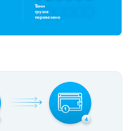
Тонн
грузов
перевезено
4