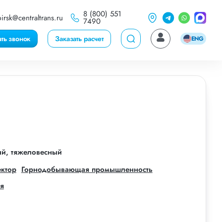
8 (800) 551
irsk@centraltrans.ru
7490
ать звонок
Заказать расчет
ENG
ый, тяжеловесный
ектор
Горнодобывающая промышленность
я