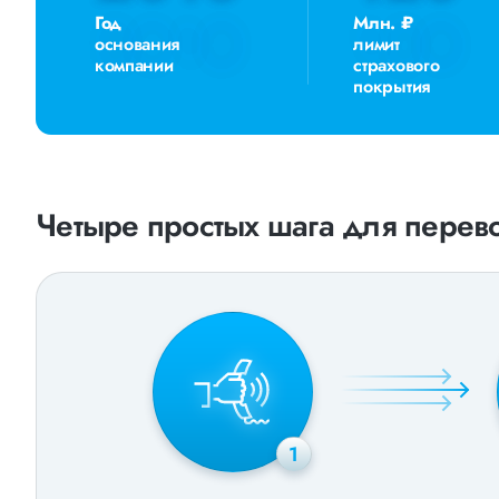
Год
Млн. ₽
основания
лимит
компании
страхового
покрытия
Четыре простых шага для перево
1