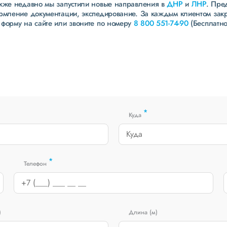
акже недавно мы запустили новые направления в
ДНР
и
ЛНР
. Пре
ормление документации, экспедирование. За каждым клиентом зак
 форму на сайте или звоните по номеру
8 800 551-74-90
(Бесплатно
*
Куда
*
Телефон
)
Длина (м)