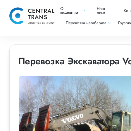
О
Наш
Кон
компании
опыт
Перевозка негабарита
Грузоп
Перевозка Экскаватора Vo