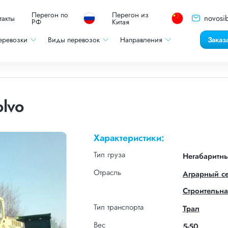
Перегон по
Перегон из
novosib
такты
РФ
Китая
еревозки
Виды перевозок
Направления
Заказ
lvo
Характеристики:
Тип груза
Негабаритн
Отрасль
Аграрный с
Строительна
Тип транспорта
Трал
Вес
5-50