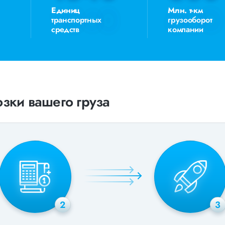
Единиц
Млн. т-км
транспортных
грузооборот
средств
компании
зки вашего груза
2
3