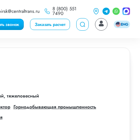
8 (800) 551
irsk@centraltrans.ru
7490
ать звонок
Заказать расчет
ENG
ый, тяжеловесный
ектор
Горнодобывающая промышленность
я