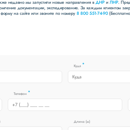
акже недавно мы запустили новые направления в
ДНР
и
ЛНР
. Пре
ормление документации, экспедирование. За каждым клиентом зак
 форму на сайте или звоните по номеру
8 800 551-74-90
(Бесплатно
*
Куда
*
Телефон
)
Длина (м)