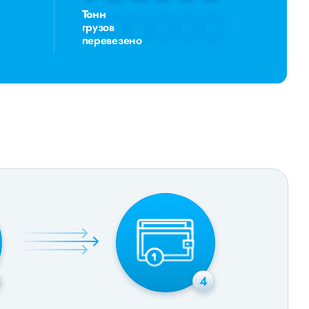
Тонн
грузов
перевезено
4