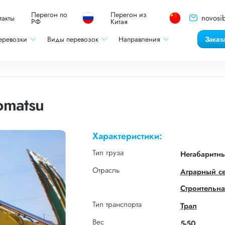
Перегон по
Перегон из
novosib
такты
РФ
Китая
еревозки
Виды перевозок
Направления
Заказ
omatsu
Характеристики:
Тип груза
Негабаритн
Отрасль
Аграрный с
Строительна
Тип транспорта
Трал
Вес
5-50