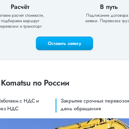
Расчёт
В путь
лаем расчет стоимости,
Подписание договора
подбираем маршрут
заявки. Перевозка груз
перевозки и транспорт
Оставить заявку
 Komatsu по России
Работаем с НДС и
Закрытие срочных перевозок
без НДС
день обращения