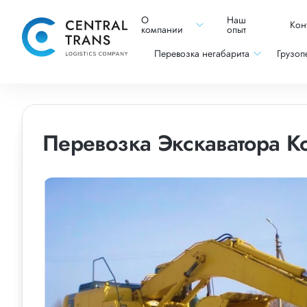
О
Наш
Кон
компании
опыт
Перевозка негабарита
Грузоп
Перевозка Экскаватора K