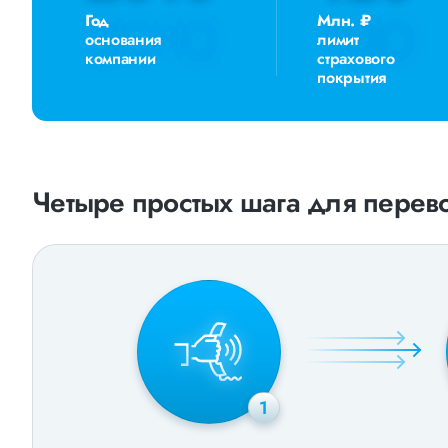
Год
Млн. ₽
основания
лимит
компании
страхового
покрытия
Четыре простых шага для перево
1