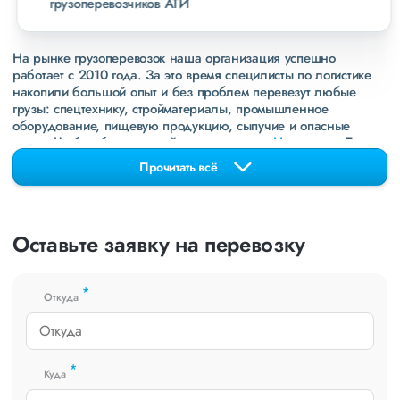
грузоперевозчиков АТИ
На рынке грузоперевозок наша организация успешно
работает с 2010 года. За это время специлисты по логистике
накопили большой опыт и без проблем перевезут любые
грузы: спецтехнику, стройматериалы, промышленное
оборудование, пищевую продукцию, сыпучие и опасные
грузы. Чтобы убедиться зайдите в раздел
«Наш опыт»
. Там
свежие примеры перевозок, которые обновляются несколько
Прочитать всё
раз в неделю. Также недавно мы запустили новые
направления в
ДНР
и
ЛНР
. Предоставляем все стандартные
виды дополнительных услуг: оформление страховки,
погрузочно-разгрузочные работы, оформление документации,
Оставьте заявку на перевозку
экспедирование. За каждым клиентом закреплен менеджер,
который сообщит о текущем статусе вашего груза. Чтобы
получить коммерческое предложение заполните форму на
*
сайте или звоните по номеру
8 800 551-74-90
(Бесплатно по
Откуда
РФ).
*
Куда