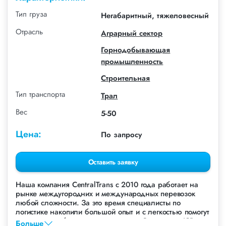
Тип груза
Негабаритный, тяжеловесный
Отрасль
Аграрный сектор
Горнодобывающая
промышленность
Строительная
Тип транспорта
Трал
Вес
5-50
Цена:
По запросу
Оставить заявку
Наша компания СentralTrans с 2010 года работает на
рынке междугородних и международных перевозок
любой сложности. За это время специалисты по
логистике накопили большой опыт и с легкостью помогут
перевезти любые грузы, в том числе Экскаватор JCB.
Больше