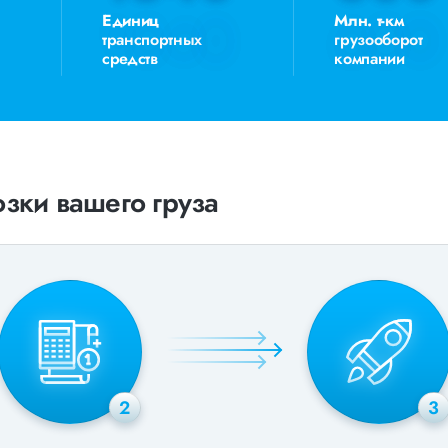
Единиц
Млн. т-км
транспортных
грузооборот
средств
компании
зки вашего груза
2
3