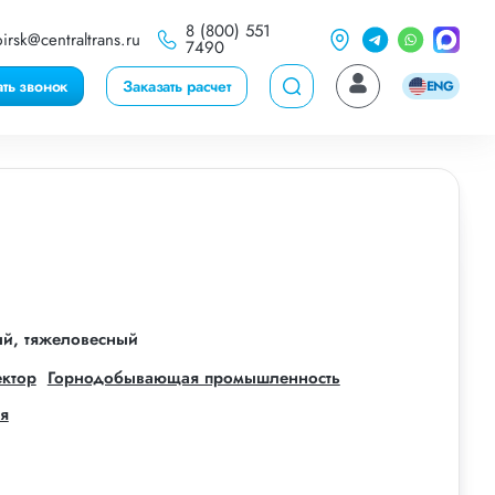
8 (800) 551
irsk@centraltrans.ru
7490
ать звонок
Заказать расчет
ENG
ый, тяжеловесный
ектор
Горнодобывающая промышленность
я