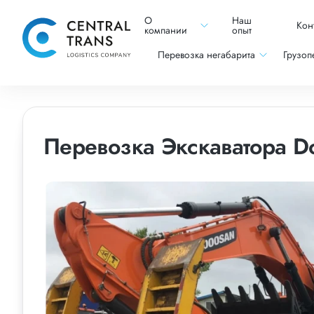
О
Наш
Кон
компании
опыт
Перевозка негабарита
Грузоп
Перевозка Экскаватора D