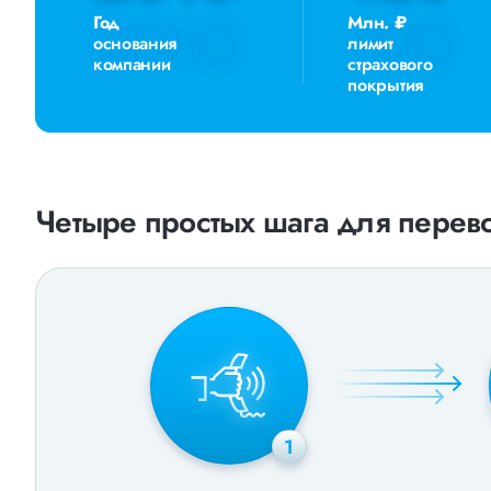
Год
Млн. ₽
основания
лимит
компании
страхового
покрытия
Четыре простых шага для перево
1