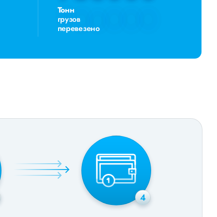
Тонн
грузов
перевезено
4