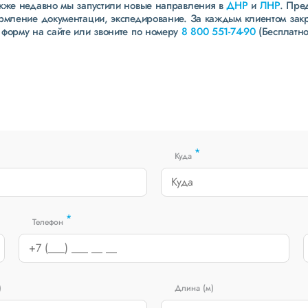
акже недавно мы запустили новые направления в
ДНР
и
ЛНР
. Пре
ормление документации, экспедирование. За каждым клиентом зак
 форму на сайте или звоните по номеру
8 800 551-74-90
(Бесплатно
*
Куда
*
Телефон
)
Длина (м)