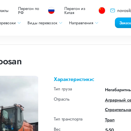
Перегон по
Перегон из
novosib
такты
РФ
Китая
еревозки
Виды перевозок
Направления
Заказ
oosan
Характеристики:
Тип груза
Негабаритн
Отрасль
Аграрный с
Строительна
Тип транспорта
Трал
Вес
5-50