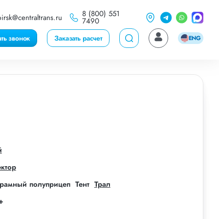
8 (800) 551
irsk@centraltrans.ru
7490
ать звонок
Заказать расчет
ENG
й
ектор
рамный полуприцеп
Тент
Трал
+