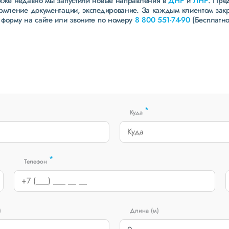
акже недавно мы запустили новые направления в
ДНР
и
ЛНР
. Пре
ормление документации, экспедирование. За каждым клиентом зак
 форму на сайте или звоните по номеру
8 800 551-74-90
(Бесплатно
*
Куда
*
Телефон
)
Длина (м)