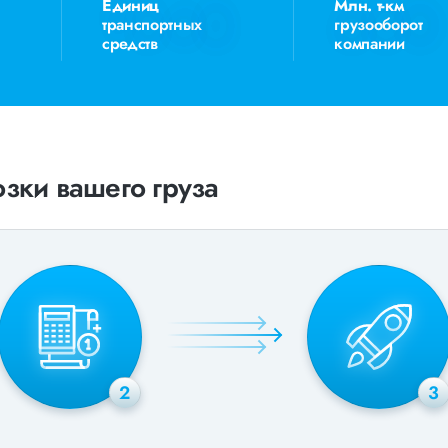
Единиц
Млн. т-км
транспортных
грузооборот
средств
компании
зки вашего груза
2
3