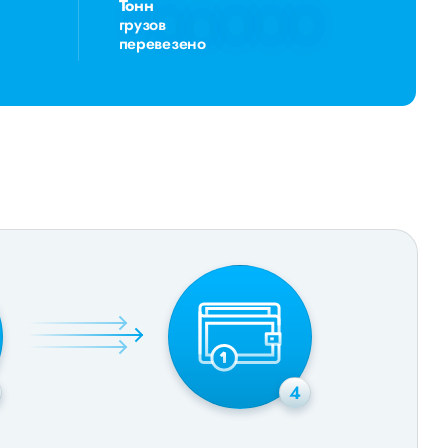
Тонн
грузов
перевезено
4