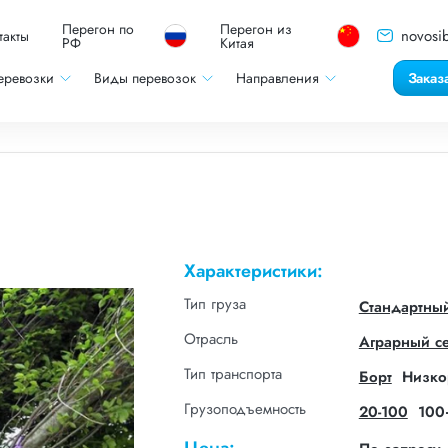
Перегон по
Перегон из
novosib
такты
РФ
Китая
еревозки
Виды перевозок
Направления
Заказ
Характеристики:
Тип груза
Стандартны
Отрасль
Аграрный с
Тип транспорта
Борт
Низко
Грузоподъемность
20-100
100