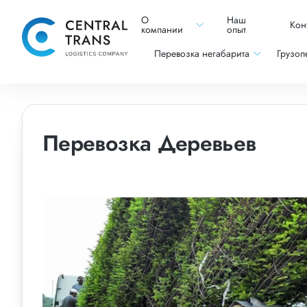
О
Наш
Кон
компании
опыт
Перевозка негабарита
Грузоп
Перевозка Деревьев