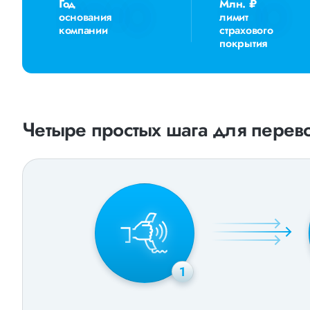
Год
Млн. ₽
основания
лимит
компании
страхового
покрытия
Четыре простых шага для перево
1