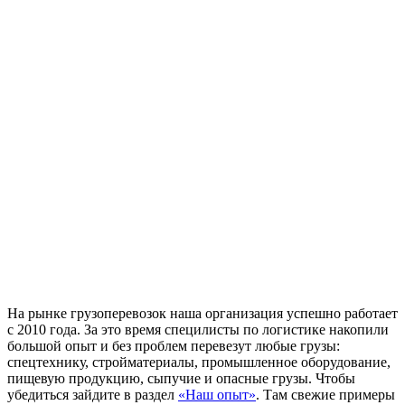
Высокая
репутация
свыше 300 постоянных клиентов
пять звезд (максимальная оценка) в рейтинге надежности
сообщества транспортных компаний и грузоперевозчиков
АТИ
На рынке грузоперевозок наша организация успешно работает
с 2010 года. За это время специлисты по логистике накопили
большой опыт и без проблем перевезут любые грузы:
спецтехнику, стройматериалы, промышленное оборудование,
пищевую продукцию, сыпучие и опасные грузы. Чтобы
убедиться зайдите в раздел
«Наш опыт»
. Там свежие примеры