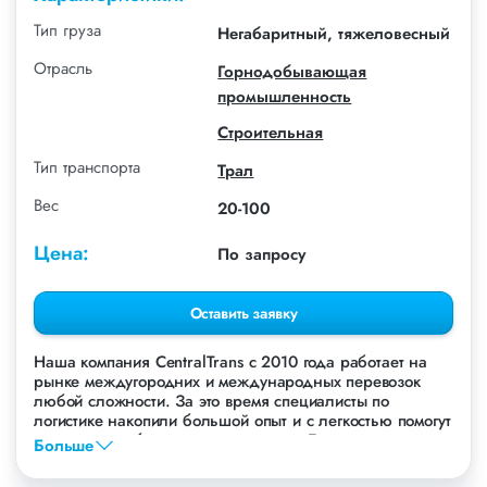
Тип груза
Негабаритный, тяжеловесный
Отрасль
Горнодобывающая
промышленность
Строительная
Тип транспорта
Трал
Вес
20-100
Цена:
По запросу
Оставить заявку
Наша компания СentralTrans с 2010 года работает на
рынке междугородних и международных перевозок
любой сложности. За это время специалисты по
логистике накопили большой опыт и с легкостью помогут
перевезти любые грузы, в том числе Бульдозер
Больше
Liebherr.