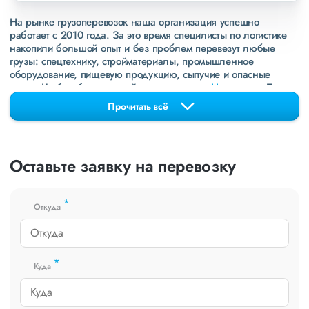
На рынке грузоперевозок наша организация успешно
работает с 2010 года. За это время специлисты по логистике
накопили большой опыт и без проблем перевезут любые
грузы: спецтехнику, стройматериалы, промышленное
оборудование, пищевую продукцию, сыпучие и опасные
грузы. Чтобы убедиться зайдите в раздел
«Наш опыт»
. Там
свежие примеры перевозок, которые обновляются несколько
Прочитать всё
раз в неделю. Также недавно мы запустили новые
направления в
ДНР
и
ЛНР
. Предоставляем все стандартные
виды дополнительных услуг: оформление страховки,
погрузочно-разгрузочные работы, оформление документации,
Оставьте заявку на перевозку
экспедирование. За каждым клиентом закреплен менеджер,
который сообщит о текущем статусе вашего груза. Чтобы
получить коммерческое предложение заполните форму на
*
сайте или звоните по номеру
8 800 551-74-90
(Бесплатно по
Откуда
РФ).
*
Куда