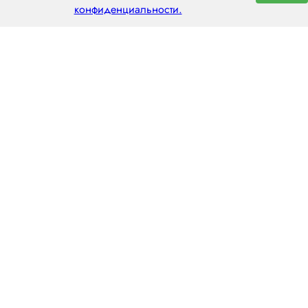
конфиденциальности.
ООО «ЦЕНТРАЛ ТРАНС»
630112, г. Новосибирск, ул. Фрунзе, 242
пн–пт: 8:00–20:00
8 (800) 551 7490
novosibirsk@centraltrans.ru
Написать руководителю
О компании
Контакты
Наш опыт
Перегон по РФ
Статьи
Перегон из Китая