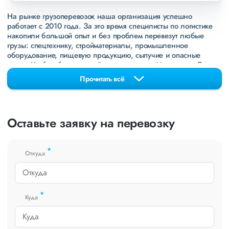
На рынке грузоперевозок наша организация успешно
работает с 2010 года. За это время специлисты по логистике
накопили большой опыт и без проблем перевезут любые
грузы: спецтехнику, стройматериалы, промышленное
оборудование, пищевую продукцию, сыпучие и опасные
грузы. Чтобы убедиться зайдите в раздел
«Наш опыт»
. Там
свежие примеры перевозок, которые обновляются несколько
Прочитать всё
раз в неделю. Также недавно мы запустили новые
направления в
ДНР
и
ЛНР
. Предоставляем все стандартные
виды дополнительных услуг: оформление страховки,
погрузочно-разгрузочные работы, оформление документации,
Оставьте заявку на перевозку
экспедирование. За каждым клиентом закреплен менеджер,
который сообщит о текущем статусе вашего груза. Чтобы
получить коммерческое предложение заполните форму на
*
сайте или звоните по номеру
8 800 551-74-90
(Бесплатно по
Откуда
РФ).
*
Куда