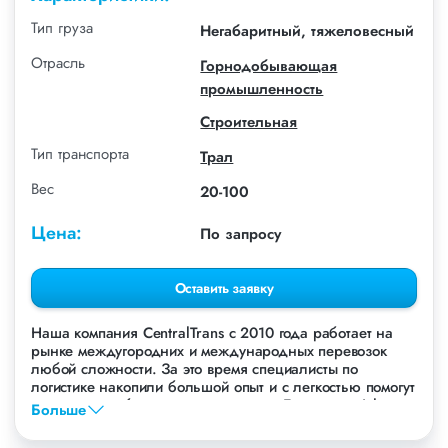
Тип груза
Негабаритный, тяжеловесный
Отрасль
Горнодобывающая
промышленность
Строительная
Тип транспорта
Трал
Вес
20-100
Цена:
По запросу
Оставить заявку
Наша компания СentralTrans с 2010 года работает на
рынке междугородних и международных перевозок
любой сложности. За это время специалисты по
логистике накопили большой опыт и с легкостью помогут
перевезти любые грузы, в том числе Бульдозер John
Больше
Deere.