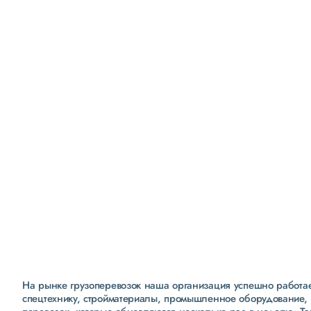
Удобная и безопасная
бухгалтерия
полностью «белая бухгалтерия»
ежемесячные сверки расчетов с клиентами
интеграция заявок с 1С
На рынке грузоперевозок наша организация успешно работает
спецтехнику, стройматериалы, промышленное оборудование, 