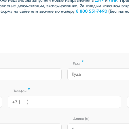
акже недавно мы запустили новые направления в
ДНР
и
ЛНР
. Пре
ормление документации, экспедирование. За каждым клиентом зак
 форму на сайте или звоните по номеру
8 800 551-74-90
(Бесплатно
*
Куда
*
Телефон
)
Длина (м)