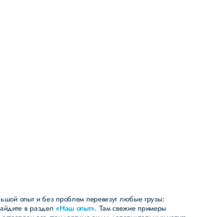
Высокая
репутация
свыше 300 постоянных клиентов
пять звезд (максимальная оценка) в рейтинге
надежности сообщества транспортных компаний
и грузоперевозчиков АТИ
льшой опыт и без проблем перевезут любые грузы:
зайдите в раздел
«Наш опыт»
. Там свежие примеры