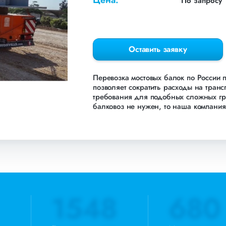
Цена:
По запросу
Оставить заявку
Перевозка мостовых балок по России 
позволяет сократить расходы на транс
требования для подобных сложных гру
балковоз не нужен, то наша компания
бортовой автомобиль с нужными показ
рассчитывается масса изделий, с учет
1548
680