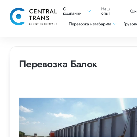
О
Наш
Кон
компании
опыт
Перевозка негабарита
Грузоп
Перевозка Балок