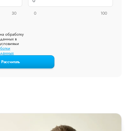
30
0
100
на обработку
данных в
 условиями
ботки
 данных
Рассчитать