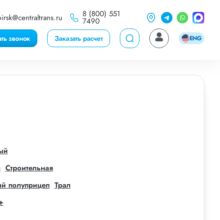
8 (800) 551
irsk@centraltrans.ru
7490
ать звонок
Заказать расчет
ENG
ый
я
Строительная
й полуприцеп
Трал
+