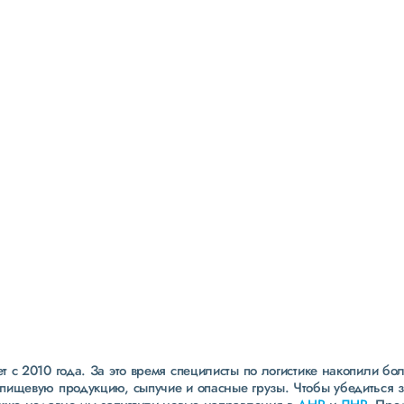
Страхование
всех грузов
страхование ответственности экспедитора до 40
000 000 рублей
ведущие страховые компании
собственная служба безопасности
 с 2010 года. За это время специлисты по логистике накопили бо
пищевую продукцию, сыпучие и опасные грузы. Чтобы убедиться 