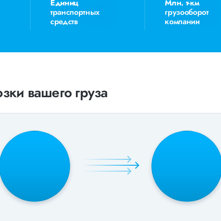
Единиц
Млн. т-км
транспортных
грузооборот
средств
компании
зки вашего груза