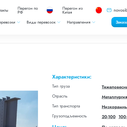
Перегон по
Перегон из
novosib
такты
РФ
Китая
еревозки
Виды перевозок
Направления
Заказ
Характеристики:
Тип груза
Тяжеловесн
Отрасль
Металлурги
Тип транспорта
Низкорамны
Грузоподъемность
20-100
100