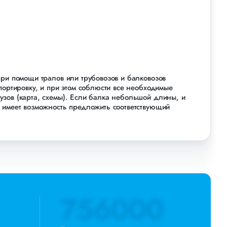
при помощи тралов или трубовозов и балковозов
портировку, и при этом соблюсти все необходимые
зов (карта, схемы). Если балка небольшой длины, и
 имеет возможность предложить соответствующий
ателями габаритов и грузоподъемности. Заранее
ом оптимальных правил для каждого груза.
756000