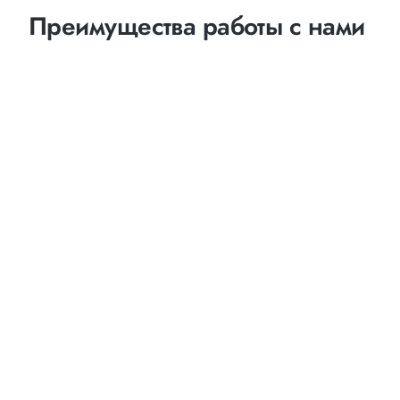
Преимущества работы с нами
Оптимизация
маршрутов
выбор наименее затратных и наиболее коротких
путей следования
возможность индивидуального маршрута с
посещением и выгрузкой товара в нескольких
точках