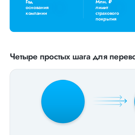
Год
Млн. ₽
основания
лимит
компании
страхового
покрытия
Четыре простых шага для перево