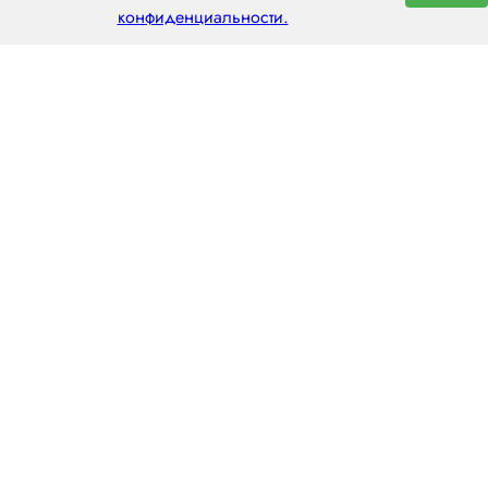
конфиденциальности.
ООО «ЦЕНТРАЛ ТРАНС»
630112, г. Новосибирск, ул. Фрунзе, 242
пн–пт: 8:00–20:00
8 (800) 551 7490
novosibirsk@centraltrans.ru
Написать руководителю
О компании
Контакты
Наш опыт
Перегон по РФ
Статьи
Перегон из Китая