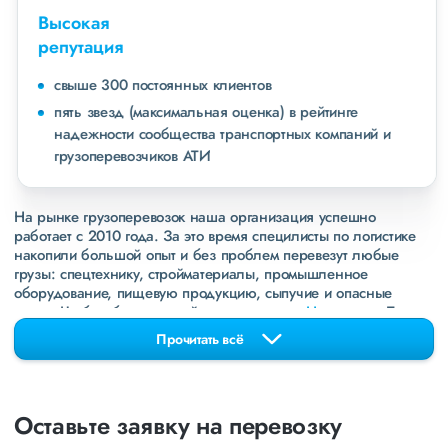
Высокая
репутация
свыше 300 постоянных клиентов
пять звезд (максимальная оценка) в рейтинге
надежности сообщества транспортных компаний и
грузоперевозчиков АТИ
На рынке грузоперевозок наша организация успешно
работает с 2010 года. За это время специлисты по логистике
накопили большой опыт и без проблем перевезут любые
грузы: спецтехнику, стройматериалы, промышленное
оборудование, пищевую продукцию, сыпучие и опасные
грузы. Чтобы убедиться зайдите в раздел
«Наш опыт»
. Там
свежие примеры перевозок, которые обновляются несколько
Прочитать всё
раз в неделю. Также недавно мы запустили новые
направления в
ДНР
и
ЛНР
. Предоставляем все стандартные
виды дополнительных услуг: оформление страховки,
погрузочно-разгрузочные работы, оформление документации,
Оставьте заявку на перевозку
экспедирование. За каждым клиентом закреплен менеджер,
который сообщит о текущем статусе вашего груза. Чтобы