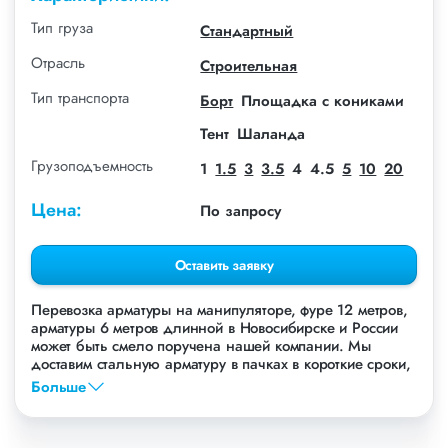
Тип груза
Стандартный
Отрасль
Строительная
Тип транспорта
Борт
Площадка с кониками
Тент
Шаланда
Грузоподъемность
1
1.5
3
3.5
4
4.5
5
10
20
Цена:
По запросу
Оставить заявку
Перевозка арматуры на манипуляторе, фуре 12 метров,
арматуры 6 метров длинной в Новосибирске и России
может быть смело поручена нашей компании. Мы
доставим стальную арматуру в пачках в короткие сроки,
предоставим невысокие цены.
Больше
Наши клиенты уже перевозили различные марки
арматуры автомобильным транспортом, а именно: