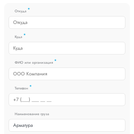
получить коммерческое предложение заполните форму на
*
сайте или звоните по номеру
8 800 551-74-90
(Бесплатно по
Откуда
РФ).
*
Куда
*
ФИО или организация
*
Телефон
Наименование груза