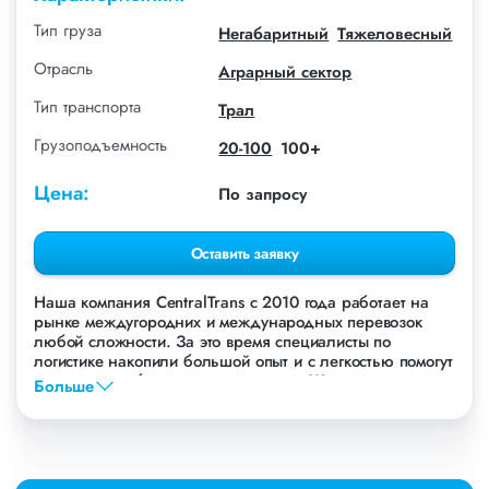
Тип груза
Негабаритный
Тяжеловесный
Отрасль
Аграрный сектор
Тип транспорта
Трал
Грузоподъемность
20-100
100+
Цена:
По запросу
Оставить заявку
Наша компания СentralTrans с 2010 года работает на
рынке междугородних и международных перевозок
любой сложности. За это время специалисты по
логистике накопили большой опыт и с легкостью помогут
перевезти любые грузы, в том числе Жатку.
Больше
Осуществляем грузоперевозки Жатки в Новосибирске,
по всей территории России и стран СНГ. Мы уже
перевезли более 756 000 тонн грузов для таких
крупных компаний, как: Газпром, ЛСР, Пиастрелла,