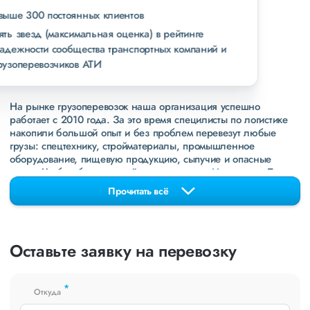
свыше 300 постоянных клиентов
пять звезд (максимальная оценка) в рейтинге
надежности сообщества транспортных компаний и
грузоперевозчиков АТИ
На рынке грузоперевозок наша организация успешно
работает с 2010 года. За это время специлисты по логистике
накопили большой опыт и без проблем перевезут любые
грузы: спецтехнику, стройматериалы, промышленное
оборудование, пищевую продукцию, сыпучие и опасные
грузы. Чтобы убедиться зайдите в раздел
«Наш опыт»
. Там
свежие примеры перевозок, которые обновляются несколько
Прочитать всё
раз в неделю. Также недавно мы запустили новые
направления в
ДНР
и
ЛНР
. Предоставляем все стандартные
виды дополнительных услуг: оформление страховки,
погрузочно-разгрузочные работы, оформление документации,
Оставьте заявку на перевозку
экспедирование. За каждым клиентом закреплен менеджер,
который сообщит о текущем статусе вашего груза. Чтобы
получить коммерческое предложение заполните форму на
*
сайте или звоните по номеру
8 800 551-74-90
(Бесплатно по
Откуда
РФ).