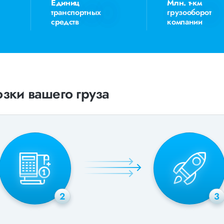
Единиц
Млн. т-км
транспортных
грузооборот
средств
компании
зки вашего груза
2
3