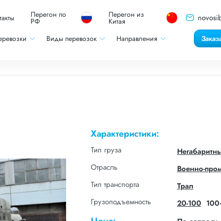
Перегон по
Перегон из
novosib
такты
РФ
Китая
еревозки
Виды перевозок
Направления
Заказ
Характеристики:
Тип груза
Негабаритн
Отрасль
Военно-про
Тип транспорта
Трал
Грузоподъемность
20-100
100