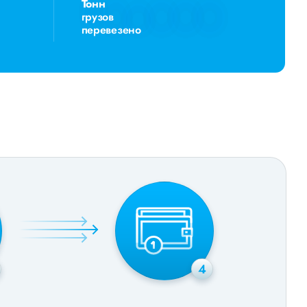
Тонн
грузов
перевезено
4