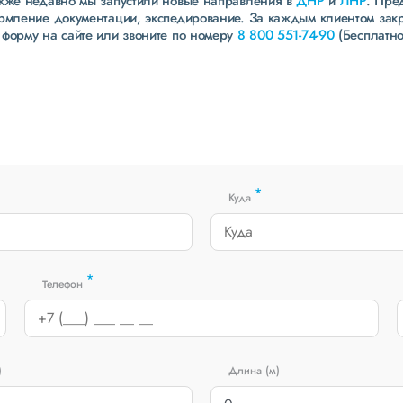
акже недавно мы запустили новые направления в
ДНР
и
ЛНР
. Пре
ормление документации, экспедирование. За каждым клиентом зак
 форму на сайте или звоните по номеру
8 800 551-74-90
(Бесплатно
*
Куда
*
Телефон
)
Длина (м)