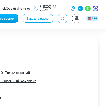
8 (800) 551
irsk@centraltrans.ru
7490
ать звонок
Заказать расчет
ENG
ый
Тяжеловесный
мышленный комплекс
+