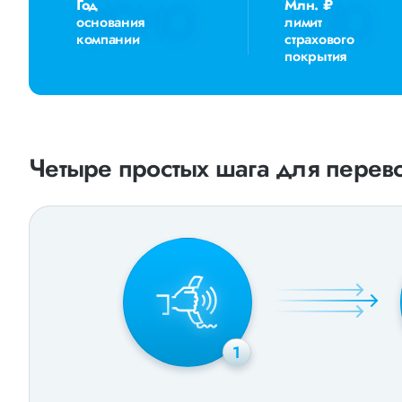
Год
Млн. ₽
основания
лимит
компании
страхового
покрытия
Четыре простых шага для перево
1