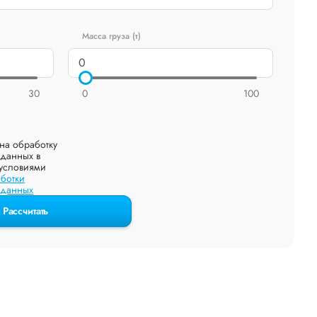
Масса груза (т)
30
0
100
на обработку
данных в
 условиями
ботки
 данных
Рассчитать