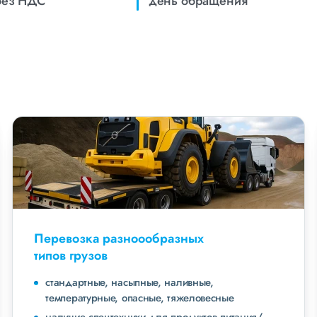
без НДС
день обращения
Перевозка разноообразных
типов грузов
стандартные, насыпные, наливные,
температурные, опасные, тяжеловесные