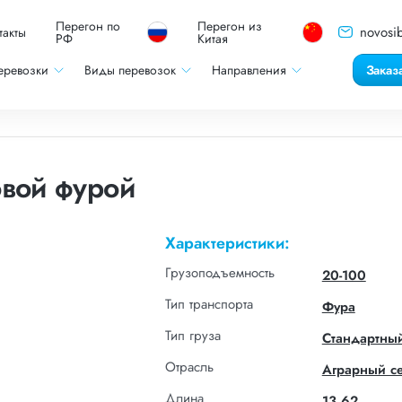
Перегон по
Перегон из
novosib
такты
РФ
Китая
еревозки
Виды перевозок
Направления
Заказ
овой фурой
Характеристики:
Грузоподъемность
20-100
Тип транспорта
Фура
Тип груза
Стандартны
Отрасль
Аграрный с
Длина
13,62