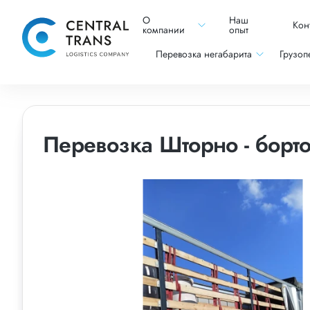
О
Наш
Кон
компании
опыт
Перевозка негабарита
Грузоп
Перевозка Шторно - борт