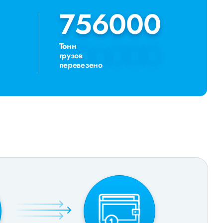
756000
756000
Тонн
грузов
перевезено