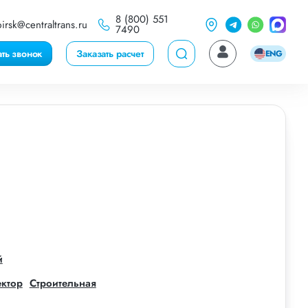
8 (800) 551
irsk@centraltrans.ru
7490
ать звонок
Заказать расчет
ENG
й
ектор
Строительная