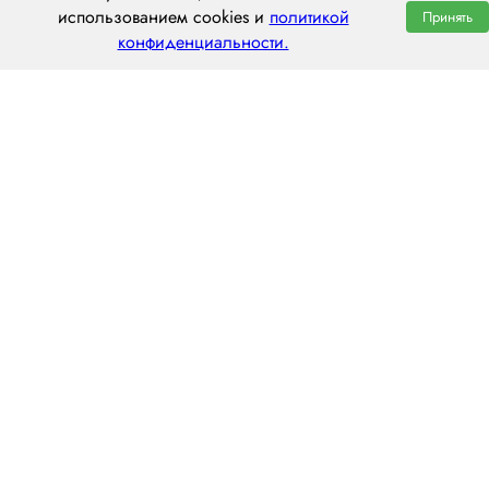
использованием cookies и
политикой
Принять
конфиденциальности.
ООО «ЦЕНТРАЛ ТРАНС»
630112, г. Новосибирск, ул. Фрунзе, 242
пн–пт: 8:00–20:00
8 (800) 551 7490
novosibirsk@centraltrans.ru
Написать руководителю
О компании
Контакты
Наш опыт
Перегон по РФ