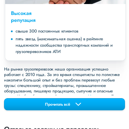
Высокая
репутация
свыше 300 постоянных клиентов
пять звезд (максимальная оценка) в рейтинге
надежности сообщества транспортных компаний и
грузоперевозчиков АТИ
На рынке грузоперевозок наша организация успешно
работает с 2010 года. За это время специлисты по логистике
накопили большой опыт и без проблем перевезут любые
грузы: спецтехнику, стройматериалы, промышленное
оборудование, пищевую продукцию, сыпучие и опасные
грузы. Чтобы убедиться зайдите в раздел
«Наш опыт»
. Там
свежие примеры перевозок, которые обновляются несколько
Прочитать всё
раз в неделю. Также недавно мы запустили новые
направления в
ДНР
и
ЛНР
. Предоставляем все стандартные
виды дополнительных услуг: оформление страховки,
погрузочно-разгрузочные работы, оформление документации,