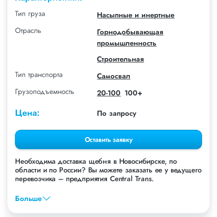
Тип груза
Насыпные и инертные
Отрасль
Горнодобывающая
промышленность
Строительная
Тип транспорта
Самосвал
Грузоподъемность
20-100
100+
Цена:
По запросу
Оставить заявку
Необходима доставка щебня в Новосибирске, по
области и по России? Вы можете заказать ее у ведущего
перевозчика – предприятия Сentral Trans.
Перевозка щебня автотранспортом компании
Больше
осуществляется с 2008 г. Усиленный контроль качества
транспортных услуг, тщательный подбор персонала и