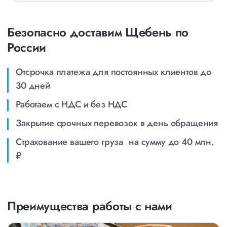
30-60
40-60
40-70
Безопасно доставим Щебень по
50-60
50-100
России
50-70
60-80
70-120
Отсрочка платежа для постоянных клиентов до
70-150
80-100
30 дней
80-120
90-120
Работаем с НДС и без НДС
90-150
100-120
Закрытие срочных перевозок в день обращения
100-200
100-150
Страхование вашего груза на сумму до 40 млн.
100-300
₽
Грузоперевозки щебня — Цена
низкая
Грузоперевозки щебня самосвалами, тонарами по
Преимущества работы с нами
низкой цене — преимущество нашей компании.
При высоком качестве транспортных услуг и оформлении