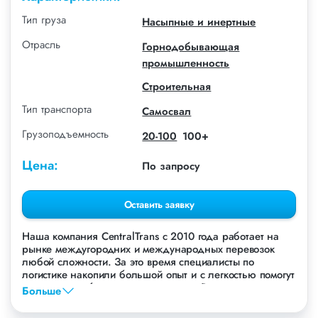
Тип груза
Насыпные и инертные
Отрасль
Горнодобывающая
промышленность
Строительная
Тип транспорта
Самосвал
Грузоподъемность
20-100
100+
Цена:
По запросу
Оставить заявку
Наша компания СentralTrans с 2010 года работает на
рынке междугородних и международных перевозок
любой сложности. За это время специалисты по
логистике накопили большой опыт и с легкостью помогут
перевезти любые грузы, в том числе Руду.
Больше
Осуществляем грузоперевозки Руды в Новосибирске, по