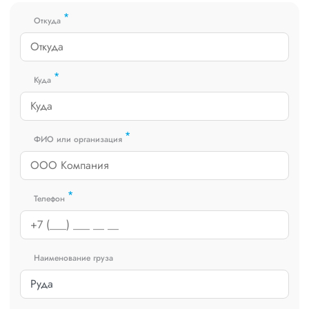
получить коммерческое предложение заполните форму на
*
сайте или звоните по номеру
8 800 551-74-90
(Бесплатно по
Откуда
РФ).
*
Куда
*
ФИО или организация
*
Телефон
Наименование груза