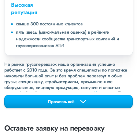
Высокая
репутация
свыше 300 постоянных клиентов
пять звезд (максимальная оценка) в рейтинге
надежности сообщества транспортных компаний и
грузоперевозчиков АТИ
На рынке грузоперевозок наша организация успешно
работает с 2010 года. За это время специлисты по логистике
накопили большой опыт и без проблем перевезут любые
грузы: спецтехнику, стройматериалы, промышленное
оборудование, пищевую продукцию, сыпучие и опасные
грузы. Чтобы убедиться зайдите в раздел
«Наш опыт»
. Там
свежие примеры перевозок, которые обновляются несколько
Прочитать всё
раз в неделю. Также недавно мы запустили новые
направления в
ДНР
и
ЛНР
. Предоставляем все стандартные
виды дополнительных услуг: оформление страховки,
погрузочно-разгрузочные работы, оформление документации,
Оставьте заявку на перевозку
экспедирование. За каждым клиентом закреплен менеджер,
который сообщит о текущем статусе вашего груза. Чтобы