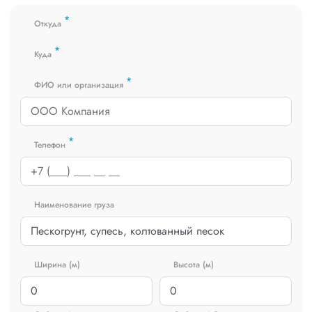
получить коммерческое предложение заполните форму на
*
сайте или звоните по номеру
8 800 551-74-90
(Бесплатно по
Откуда
РФ).
*
Куда
*
ФИО или организация
*
Телефон
Наименование груза
Ширина (м)
Высота (м)