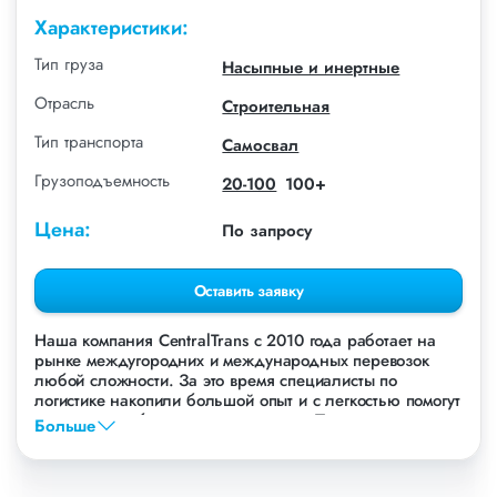
Характеристики:
Тип груза
Насыпные и инертные
Отрасль
Строительная
Тип транспорта
Самосвал
Грузоподъемность
20-100
100+
Цена:
По запросу
Оставить заявку
Наша компания СentralTrans с 2010 года работает на
рынке междугородних и международных перевозок
любой сложности. За это время специалисты по
логистике накопили большой опыт и с легкостью помогут
перевезти любые грузы, в том числе Пескогрунт, супесь,
Больше
котлованный песок.
Осуществляем грузоперевозки Пескогрунта, супеси,