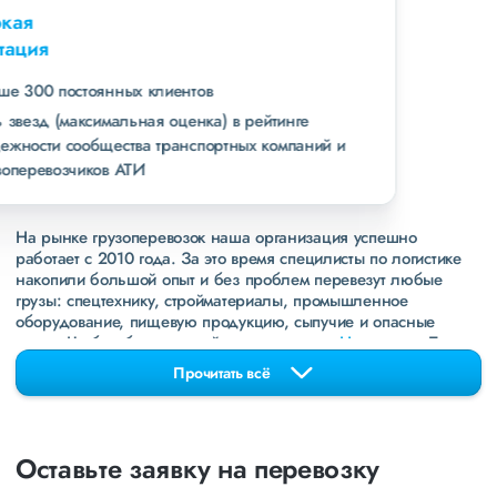
Высокая
репутация
свыше 300 постоянных клиентов
пять звезд (максимальная оценка) в рейтинге
надежности сообщества транспортных компаний и
грузоперевозчиков АТИ
На рынке грузоперевозок наша организация успешно
работает с 2010 года. За это время специлисты по логистике
накопили большой опыт и без проблем перевезут любые
грузы: спецтехнику, стройматериалы, промышленное
оборудование, пищевую продукцию, сыпучие и опасные
грузы. Чтобы убедиться зайдите в раздел
«Наш опыт»
. Там
свежие примеры перевозок, которые обновляются несколько
Прочитать всё
раз в неделю. Также недавно мы запустили новые
направления в
ДНР
и
ЛНР
. Предоставляем все стандартные
виды дополнительных услуг: оформление страховки,
погрузочно-разгрузочные работы, оформление документации,
Оставьте заявку на перевозку
экспедирование. За каждым клиентом закреплен менеджер,
который сообщит о текущем статусе вашего груза. Чтобы