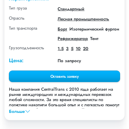
Тип груза
Стандартный
Отрасль
Лесная промышленность
Тип транспорта
Борт
Изотермический фургон
Рефрижератор
Тент
Грузоподъемность
1.5
3
5
10
20
Цена:
По запросу
Оставить заявку
Наша компания СentralTrans с 2010 года работает на
рынке междугородних и международных перевозок
любой сложности. За это время специалисты по
логистике накопили большой опыт и с легкостью помогут
перевезти любые грузы, в том числе Пеллет.
Больше
Осуществляем грузоперевозки Пеллет в Новосибирске,
по всей территории России и стран СНГ. Мы уже