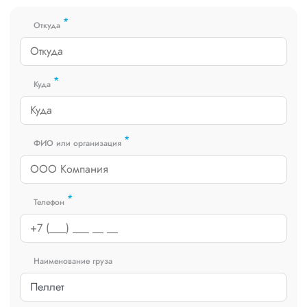
получить коммерческое предложение заполните форму на
*
сайте или звоните по номеру
8 800 551-74-90
(Бесплатно по
Откуда
РФ).
*
Куда
*
ФИО или организация
*
Телефон
Наименование груза