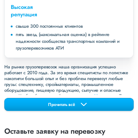
Высокая
репутация
свыше 300 постоянных клиентов
пять звезд (максимальная оценка) в рейтинге
надежности сообщества транспортных компаний и
грузоперевозчиков АТИ
На рынке грузоперевозок наша организация успешно
работает с 2010 года. За это время специлисты по логистике
накопили большой опыт и без проблем перевезут любые
грузы: спецтехнику, стройматериалы, промышленное
оборудование, пищевую продукцию, сыпучие и опасные
грузы. Чтобы убедиться зайдите в раздел
«Наш опыт»
. Там
свежие примеры перевозок, которые обновляются несколько
Прочитать всё
раз в неделю. Также недавно мы запустили новые
направления в
ДНР
и
ЛНР
. Предоставляем все стандартные
виды дополнительных услуг: оформление страховки,
погрузочно-разгрузочные работы, оформление документации,
Оставьте заявку на перевозку
экспедирование. За каждым клиентом закреплен менеджер,
который сообщит о текущем статусе вашего груза. Чтобы