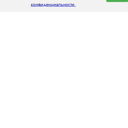
конфиденциальности.
ООО «ЦЕНТРАЛ ТРАНС»
630112, г. Новосибирск, ул. Фрунзе, 242
пн–пт: 8:00–20:00
8 (800) 551 7490
novosibirsk@centraltrans.ru
Написать руководителю
О компании
Контакты
Наш опыт
Перегон по РФ
Статьи
Перегон из Китая