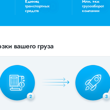
Единиц
Млн. т-км
транспортных
грузооборот
средств
компании
зки вашего груза
2
3