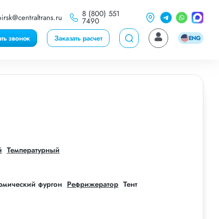
8 (800) 551
irsk@centraltrans.ru
7490
ать звонок
Заказать расчет
ENG
й
Температурный
рмический фургон
Рефрижератор
Тент