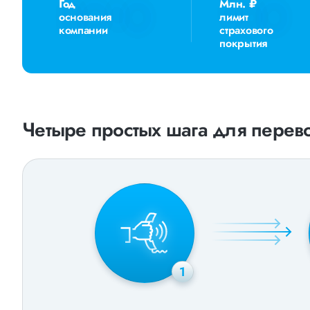
Год
Млн. ₽
основания
лимит
компании
страхового
покрытия
Четыре простых шага для перево
1