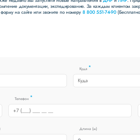
акже недавно мы запустили новые направления в
ДНР
и
ЛНР
. Пре
ормление документации, экспедирование. За каждым клиентом зак
 форму на сайте или звоните по номеру
8 800 551-74-90
(Бесплатно
*
Куда
*
Телефон
)
Длина (м)