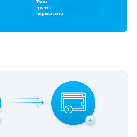
Тонн
грузов
перевезено
4