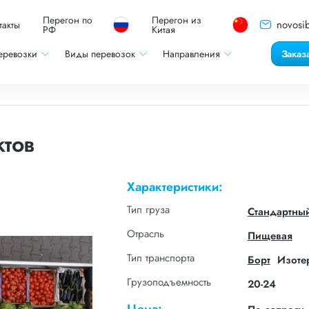
Перегон по
Перегон из
novosib
такты
РФ
Китая
еревозки
Виды перевозок
Направления
Заказ
тов
Характеристики:
Тип груза
Стандартны
Отрасль
Пищевая
Тип транспорта
Борт
Изоте
Грузоподъемность
20-24